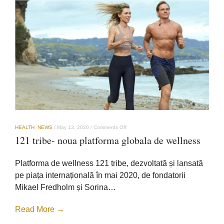
on
HEALTH
,
NEWS
/
May 13, 2020
/
Comments Off
121
121 tribe- noua platforma globala de wellness
tribe-
noua
platforma
Platforma de wellness 121 tribe, dezvoltată și lansată
globala
de
pe piața internațională în mai 2020, de fondatorii
wellness
Mikael Fredholm și Sorina…
Read More →