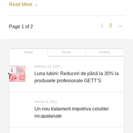
Read More →
1
2
→
Page 1 of 2
Popular
Recent
Archives
February 13, 2026
Luna Iubirii: Reduceri de până la 30% la
produsele profesionale GETT’S
October 8, 2012
Un nou tratament impotriva celulitei
incapatanate