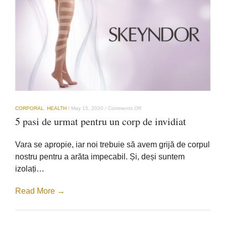
on
CORPORAL
,
HEALTH
/
May 15, 2020
/
Comments Off
5
5 pasi de urmat pentru un corp de invidiat
pasi
de
urmat
Vara se apropie, iar noi trebuie să avem grijă de corpul
pentru
un
nostru pentru a arăta impecabil. Și, deși suntem
corp
izolați…
de
invidiat
Read More →