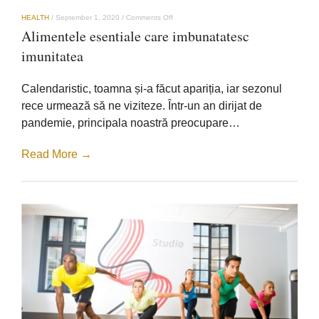
on
HEALTH
/
September 1, 2020
/
Comments Off
Alimentele
Alimentele esentiale care imbunatatesc
esentiale
care
imunitatea
imbunatatesc
imunitatea
Calendaristic, toamna și-a făcut apariția, iar sezonul
rece urmează să ne viziteze. Într-un an dirijat de
pandemie, principala noastră preocupare…
Read More →