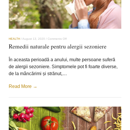
on
HEALTH
/
August 13, 2020
/
Comments Off
Remedii
Remedii naturale pentru alergii sezoniere
naturale
pentru
alergii
În aceasta perioadă a anului, multe persoane suferă
sezoniere
de alergii sezoniere. Simptomele pot fi foarte diverse,
de la mâncărimi și strănut,…
Read More →