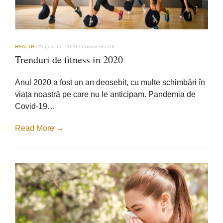
on
HEALTH
/
August 17, 2020
/
Comments Off
Trenduri
Trenduri de fitness in 2020
de
fitness
in
Anul 2020 a fost un an deosebit, cu multe schimbări în
2020
viața noastră pe care nu le anticipam. Pandemia de
Covid-19…
Read More →