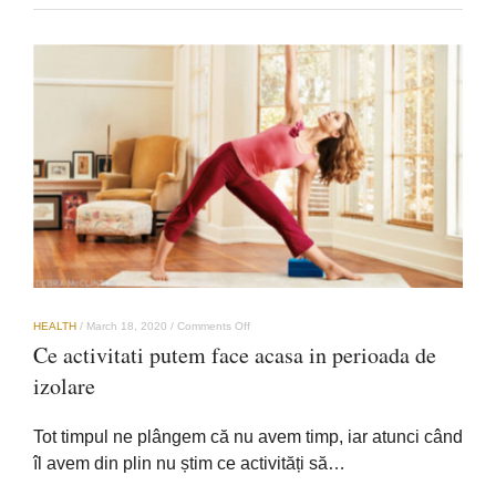
on
HEALTH
/
March 18, 2020
/
Comments Off
Ce
Ce activitati putem face acasa in perioada de
activitati
putem
izolare
face
acasa
in
Tot timpul ne plângem că nu avem timp, iar atunci când
perioada
de
îl avem din plin nu știm ce activități să…
izolare