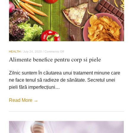
on
HEALTH
/
July 24, 2020
/
Comments Off
Alimente
Alimente benefice pentru corp si piele
benefice
pentru
corp
Zilnic suntem în căutarea unui tratament minune care
si
piele
ne face tenul să radieze de sănătate. Secretul unei
pieli fără imperfecțiuni…
Read More →