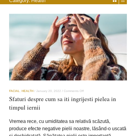
Category:
Health
on
FACIAL
,
HEALTH
/
January 20, 2022
/
Comments Off
Sfaturi
Sfaturi despre cum sa iti ingrijesti pielea in
despre
cum
timpul iernii
sa
iti
ingrijesti
Vremea rece, cu umiditatea sa relativă scăzută,
pielea
in
produce efecte negative pielii noastre, lăsând-o uscată
timpul
și deshidratată. Sănătatea pielii este importantă…