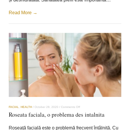
iernii
Read More →
on
FACIAL
,
HEALTH
/
October 28, 2020
/
Comments Off
Roseata
Roseata faciala, o problema des intalnita
faciala,
o
problema
Roșeață facială este o problemă frecvent întâlnită. Cu
des