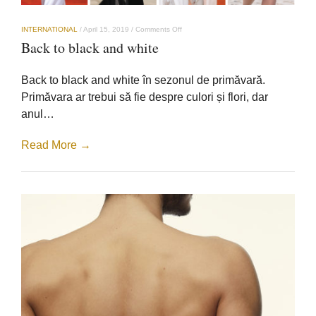
on
INTERNATIONAL
/
April 15, 2019
/
Comments Off
Back
Back to black and white
to
black
and
Back to black and white în sezonul de primăvară.
white
Primăvara ar trebui să fie despre culori și flori, dar
anul…
Read More →