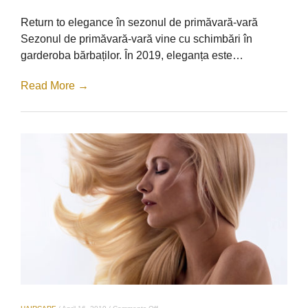
sezonul
de
Return to elegance în sezonul de primăvară-vară
primăvară-
vară
Sezonul de primăvară-vară vine cu schimbări în
garderoba bărbaților. În 2019, eleganța este…
Read More →
on