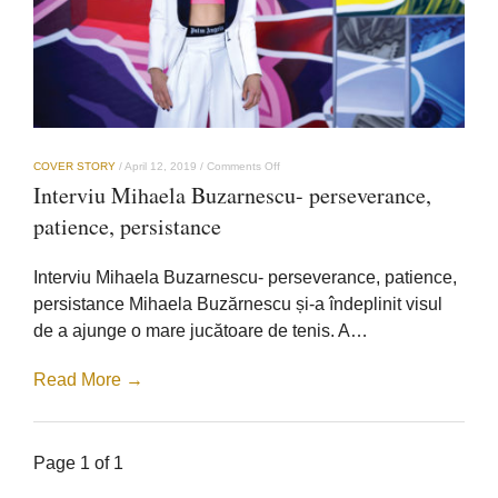
on
COVER STORY
/
April 12, 2019
/
Comments Off
Interviu
Interviu Mihaela Buzarnescu- perseverance,
Mihaela
Buzarnescu-
patience, persistance
perseverance,
patience,
persistance
Interviu Mihaela Buzarnescu- perseverance, patience,
persistance Mihaela Buzărnescu și-a îndeplinit visul
de a ajunge o mare jucătoare de tenis. A…
Read More →
Page 1 of 1