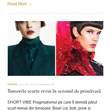
Read More →
on
TRENDS
/
April 23, 2019
/
Comments Off
Tunsorile
Tunsorile scurte revin în sezonul de primăvară
scurte
revin
în
SHORT VIBE Pragmatismul pe care îl denotă părul
sezonul
de
scurt reiese din tunsoare. Bowl cut, bob, pixie și
primăvară