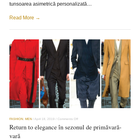
tunsoarea asimetrică personalizată…
Read More →
on
FASHION
,
MEN
/
April 18, 2019
/
Comments Off
Return
Return to elegance în sezonul de primăvară-
to
elegance
vară
în