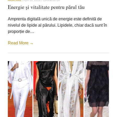
HAIRCARE
/
April 16, 2019
/
Comments Off
Energie
Energie și vitalitate pentru părul tău
și
vitalitate
pentru
Amprenta digitală unică de energie este definită de
părul
tău
nivelul de lipide al părului. Lipidele, chiar dacă sunt în
proporție de…
Read More →