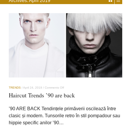
Archives:
April 2019
on
TRENDS
/
April 24, 2019
/
Comments Off
Haircut
Haircut Trends ’90 are back
Trends
’90
are
’90 ARE BACK Tendințele primăverii oscilează între
back
clasic și modern. Tunsorile retro în stil pompadour sau
hippie specific anilor ’90…