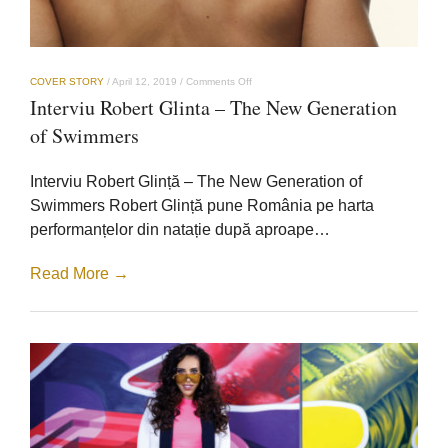
on
COVER STORY
/
April 12, 2019
/
Comments Off
Interviu
Interviu Robert Glinta – The New Generation
Robert
Glinta
of Swimmers
–
The
New
Interviu Robert Glință – The New Generation of
Generation
of
Swimmers Robert Glință pune România pe harta
Swimmers
performanțelor din natație după aproape…
Read More →