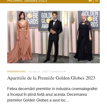
Archives:
January 2023
on
INTERNATIONAL
/
January 11, 2023
/
Comments Off
Aparitiile
Aparitiile de la Premiile Golden Globes 2023
de
la
Premiile
Febra decernării premiilor in industria cinematografiei
Golden
Globes
a început în plină forță anul acesta. Decernarea
2023
premiilor Golden Globes a avut loc…