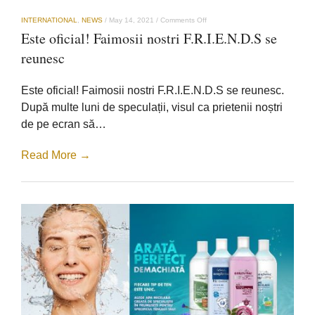
on
INTERNATIONAL
,
NEWS
/
May 14, 2021
/
Comments Off
Este
Este oficial! Faimosii nostri F.R.I.E.N.D.S se
oficial!
Faimosii
reunesc
nostri
F.R.I.E.N.D.S
se
Este oficial! Faimosii nostri F.R.I.E.N.D.S se reunesc.
reunesc
După multe luni de speculații, visul ca prietenii noștri
de pe ecran să…
Read More →