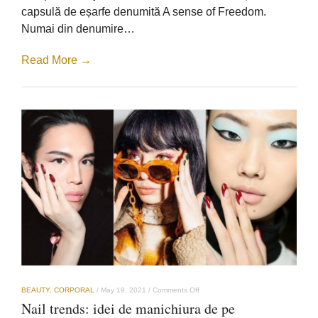
de
capsulă de eșarfe denumită A sense of Freedom.
la
Numai din denumire…
Bon
Bijou
Read More →
on
BEAUTY
,
CORPORAL
/
May 19, 2021
/
Comments Off
Nail
Nail trends: idei de manichiura de pe
trends: