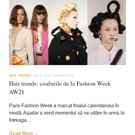
on
HAIR
,
TRENDS
/
May 6, 2021
/
Comments Off
Hair
Hair trends: coafurile de la Fashion Week
trends:
coafurile
AW21
de
la
Fashion
Paris Fashion Week a marcat finalul calendarului în
Week
AW21
modă. Așadar a venit momentul să ne uităm în urma la
întreaga…
Read More →