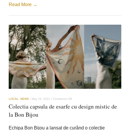
Read More →
on
LOCAL
,
NEWS
/
May 24, 2021
/
Comments Off
Colectia
Colectia capsula de esarfe cu design mistic de
capsula
de
la Bon Bijou
esarfe
cu
design
Echipa Bon Bijou a lansat de curând o colecție
mistic