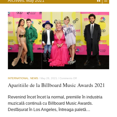
Archives:
May 2021
on
INTERNATIONAL
,
NEWS
/
May 26, 2021
/
Comments Off
Aparitiile
Aparitiile de la Billboard Music Awards 2021
de
la
Billboard
Revenind încet încet la normal, premiile în industria
Music
Awards
muzicală continuă cu Billboard Music Awards.
2021
Desfășurat în Los Angeles, întreaga paletă…