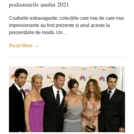
idei
podiumurile anului 2021
de
manichiura
de
Coafurile extravagante, colecțiile care mai de care mai
pe
podiumurile
impresionante au fost prezente și anul acesta la
anului
prezentările de modă. Un…
2021
Read More →