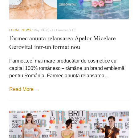
on
LOCAL
,
NEWS
/
May 13, 2021
/
Comments Off
Farmec
Farmec anunta relansarea Apelor Micelare
anunta
relansarea
Gerovital intr-un format nou
Apelor
Micelare
Gerovital
Farmec,cel mai mare producător de cosmetice cu
intr-
un
capital 100% românesc – rămâne un brand emblemă
format
pentru România. Farmec anunță relansarea…
nou
Read More →