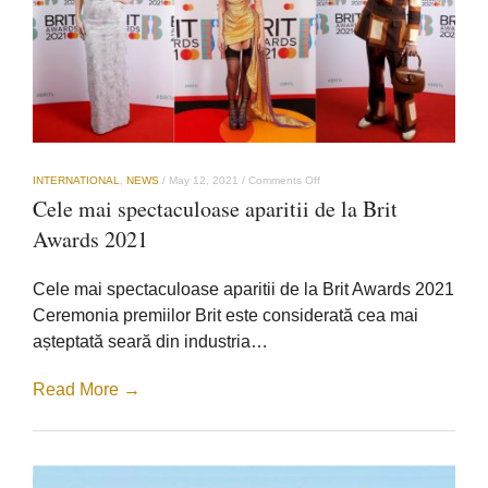
on
INTERNATIONAL
,
NEWS
/
May 12, 2021
/
Comments Off
Cele
Cele mai spectaculoase aparitii de la Brit
mai
spectaculoase
Awards 2021
aparitii
de
la
Cele mai spectaculoase aparitii de la Brit Awards 2021
Brit
Awards
Ceremonia premiilor Brit este considerată cea mai
2021
așteptată seară din industria…
Read More →