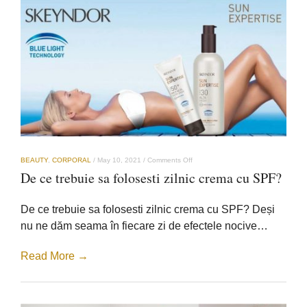
on
BEAUTY
,
CORPORAL
/
May 10, 2021
/
Comments Off
De
De ce trebuie sa folosesti zilnic crema cu SPF?
ce
trebuie
sa
De ce trebuie sa folosesti zilnic crema cu SPF? Deși
folosesti
zilnic
nu ne dăm seama în fiecare zi de efectele nocive…
crema
cu
SPF?
Read More →