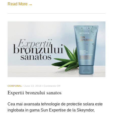
Read More →
on
CORPORAL
/
June 13, 2018
/
Comments Off
Expertii
Expertii bronzului sanatos
bronzului
sanatos
Cea mai avansata tehnologie de protectie solara este
inglobata in gama Sun Expertise de la Skeyndor,