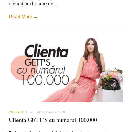
oferind trei bariere de…
Read More →
on
INTERVIU
/
June 7, 2018
/
Comments Off
Clienta
Clienta GETT’S cu numarul 100.000
GETT’S
cu
numarul