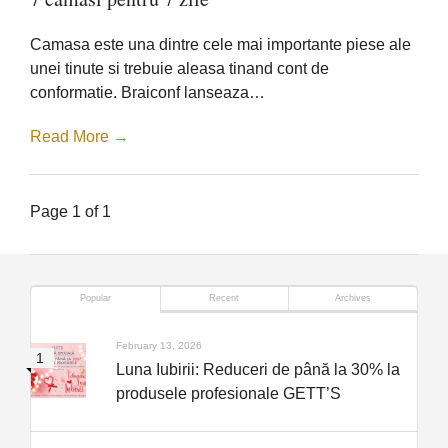
camasi
pentru
7
Camasa este una dintre cele mai importante piese ale
zile
unei tinute si trebuie aleasa tinand cont de
conformatie. Braiconf lanseaza…
Read More →
Page 1 of 1
Popular
Recent
Archives
February 13, 2026
Luna Iubirii: Reduceri de până la 30% la
produsele profesionale GETT’S