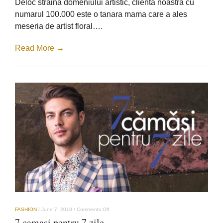
Deloc straina domeniului artistic, clienta noastra cu
100.000
numarul 100.000 este o tanara mama care a ales
meseria de artist floral….
Read More →
on
FASHION
/
June 7, 2018
/
Comments Off
7
7 camasi pentru 7 zile