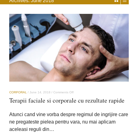
Archives:
June 2018
on
CORPORAL
/
June 14, 2018
/
Comments Off
Terapii
Terapii faciale si corporale cu rezultate rapide
faciale
si
corporale
Atunci cand vine vorba despre regimul de ingrijire care
cu
rezultate
ne pregateste pielea pentru vara, nu mai aplicam
rapide
aceleasi reguli din…