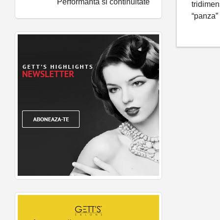
Performanta si continuitate
tridimen
“panza” 