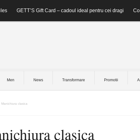
les
GETT’S Gift Card – cadoul ideal pentru cei dragi
Co
Men
News
Transformare
Promotii
A
Manichiura clasica
nichiura clasica