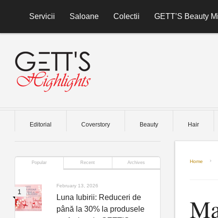
Skip to content
Servicii
Saloane
Colectii
GETT’S Beauty Mi
Editorial
Coverstory
Beauty
Hair
Home
Popular
Recent
Archives
February 13, 2026
Luna Iubirii: Reduceri de
Ma
până la 30% la produsele