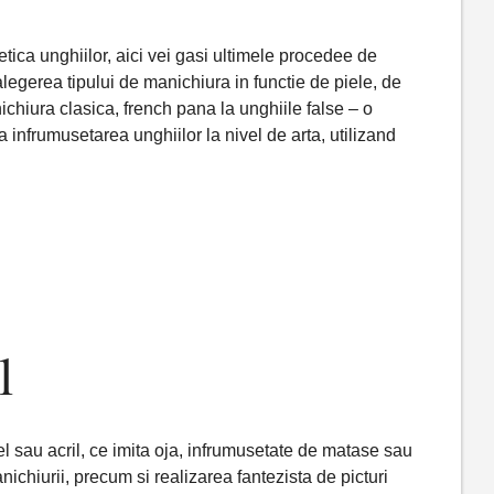
tica unghiilor, aici vei gasi ultimele procedee de
n alegerea tipului de manichiura in functie de piele, de
chiura clasica, french pana la unghiile false – o
 infrumusetarea unghiilor la nivel de arta, utilizand
l
el sau acril, ce imita oja, infrumusetate de matase sau
nichiurii, precum si realizarea fantezista de picturi