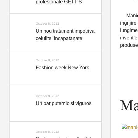
profesionale GETT’S
Manic
ingrijir
October 8, 2012
lungimea
Un nou tratament impotriva
inventie
celulitei incapatanate
produse 
October 8, 2012
Fashion week New York
October 8, 2012
Man
Un par puternic si viguros
October 8, 2012