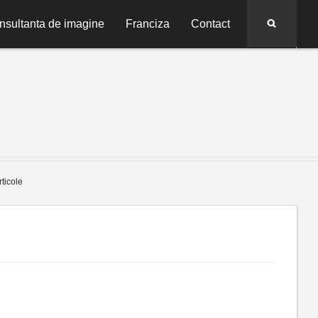
Search
nsultanta de imagine
Franciza
Contact
rticole