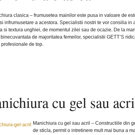
hiura clasica – frumusetea mainilor este pusa in valoare de este
e si infrumusetare a acestora. Specialistii nostri te vor consilia i
 si textura unghiei, de momentul zilei sau de ocazie. De la mani
 binecuvantata de majoritatea femeilor, specialistii GETT’S ridica
profesionale de top.
ichiura cu gel sau acri
Manichiura cu gel sau acril – Constructiile din g
de sticla, permit o intretinere mult mai buna a ma