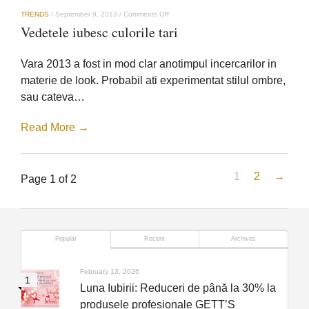
on
TRENDS
/
September 9, 2013
/
Comments Off
Vedetele
Vedetele iubesc culorile tari
iubesc
culorile
tari
Vara 2013 a fost in mod clar anotimpul incercarilor in
materie de look. Probabil ati experimentat stilul ombre,
sau cateva…
Read More →
1
2
→
Page 1 of 2
Popular
Recent
Archives
February 13, 2026
Luna Iubirii: Reduceri de până la 30% la
produsele profesionale GETT’S