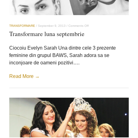
on
TRANSFORMARE
/
September 9, 2013
/
Comments Off
Transformare
Transformare luna septembrie
luna
septembrie
Ciocoiu Evelyn Sarah Una dintre cele 3 prezente
feminine din grupul BAWS, Sarah adora sa se
inconjoare de oameni pozitivi….
Read More →