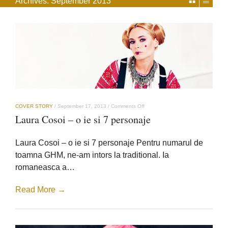
Archives:
September 2013
on
COVER STORY
/
September 17, 2013
/
Comments Off
Laura
Laura Cosoi – o ie si 7 personaje
Cosoi
–
o
Laura Cosoi – o ie si 7 personaje Pentru numarul de
ie
si
toamna GHM, ne-am intors la traditional. Ia
7
romaneasca a…
personaje
Read More →