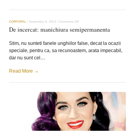
on
CORPORAL
/
September 9, 2013
/
Comments Off
De
De incercat: manichiura semipermanenta
incercat:
manichiura
semipermanenta
Stim, nu sunteti fanele unghiilor false, decat la ocazii
speciale, pentru ca, sa recunoastem, arata impecabil,
dar nu sunt cel…
Read More →