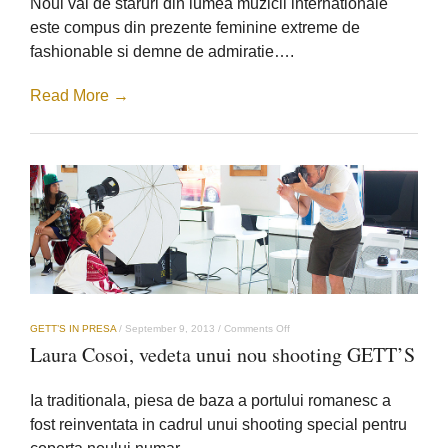
Noul val de staruri din lumea muzicii internationale
red
carpet
este compus din prezente feminine extreme de
style
fashionable si demne de admiratie….
Read More →
on
GETT’S IN PRESA
/
September 9, 2013
/
Comments Off
Laura
Laura Cosoi, vedeta unui nou shooting GETT’S
Cosoi,
vedeta
unui
Ia traditionala, piesa de baza a portului romanesc a
nou
shooting
fost reinventata in cadrul unui shooting special pentru
GETT’S