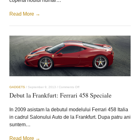
coperta noului numar…
Read More →
on
GADGETS
/
September 9, 2013
/
Comments Off
Debut
Debut la Frankfurt: Ferrari 458 Speciale
la
Frankfurt:
Ferrari
In 2009 asistam la debutul modelului Ferrari 458 Italia
458
Speciale
in cadrul Salonului Auto de la Frankfurt. Dupa patru ani
suntem…
Read More →