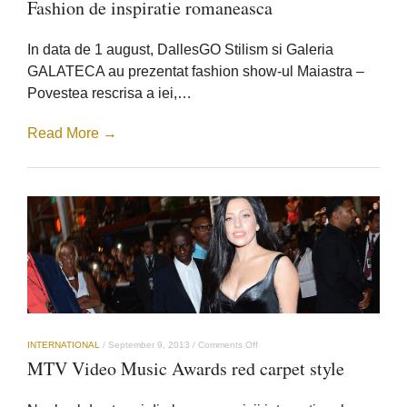
Fashion de inspiratie romaneasca
de
inspiratie
romaneasca
In data de 1 august, DallesGO Stilism si Galeria
GALATECA au prezentat fashion show-ul Maiastra –
Povestea rescrisa a iei,…
Read More →
on
INTERNATIONAL
/
September 9, 2013
/
Comments Off
MTV
MTV Video Music Awards red carpet style
Video
Music
Awards