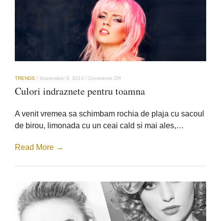
on
TRENDS
/
September 9, 2013
/
Comments Off
Culori
Culori indraznete pentru toamna
indraznete
pentru
toamna
A venit vremea sa schimbam rochia de plaja cu sacoul
de birou, limonada cu un ceai cald si mai ales,…
Read More →