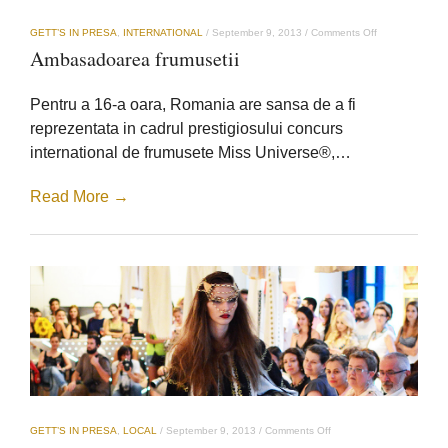
on
GETT’S IN PRESA
,
INTERNATIONAL
/
September 9, 2013
/
Comments Off
Ambasadoarea
Ambasadoarea frumusetii
frumusetii
Pentru a 16-a oara, Romania are sansa de a fi
reprezentata in cadrul prestigiosului concurs
international de frumusete Miss Universe®,…
Read More →
on
GETT’S IN PRESA
,
LOCAL
/
September 9, 2013
/
Comments Off
Fashion