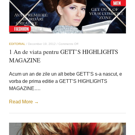
on
EDITORIAL
/
December 19, 2012
/
Comments Off
1
1 An de viata pentru GETT’S HIGHLIGHTS
An
de
MAGAZINE
viata
pentru
GETT’S
Acum un an de zile un alt bebe GETT’S s-a nascut, e
HIGHLIGHTS
MAGAZINE
vorba de prima editie a GETT’S HIGHLIGHTS
MAGAZINE….
Read More →