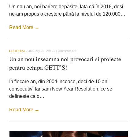
chestiune
Un nou an, noi bariere depășite! Iată că în 2018, deși
matematica
ne-am propus o creștere până la nivelul de 120.000…
Read More →
on
EDITORIAL
/
January 23, 2013
/
Comments Off
Un
Un an nou inseamna noi provocari si proiecte
an
nou
pentru echipa GETT’S!
inseamna
noi
provocari
In fiecare an, din 2004 incoace, deci de 10 ani
si
proiecte
consecutivi lansam New Year Resolution, ce se
pentru
defineste ca o…
echipa
GETT’S!
Read More →