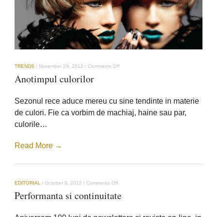
on
TRENDS
/
November 29, 2012
/
Comments Off
Anotimpul
Anotimpul culorilor
culorilor
Sezonul rece aduce mereu cu sine tendinte in materie
de culori. Fie ca vorbim de machiaj, haine sau par,
culorile…
Read More →
on
EDITORIAL
/
October 8, 2012
/
Comments Off
Performanta
Performanta si continuitate
si
continuitate