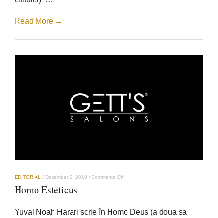
referitoare
la
Covid-
Read More →
19
on
EDITORIAL
/
December 2, 2019
/
Comments Off
Homo
Homo Esteticus
Esteticus
Yuval Noah Harari scrie în Homo Deus (a doua sa