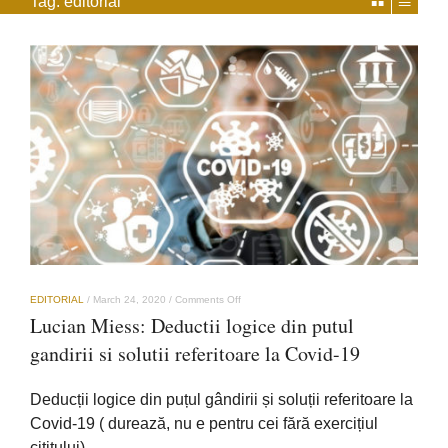
Tag:
editorial
on
EDITORIAL
/
March 24, 2020
/
Comments Off
Lucian
Lucian Miess: Deductii logice din putul
Miess:
Deductii
gandirii si solutii referitoare la Covid-19
logice
din
putul
Deducții logice din puțul gândirii și soluții referitoare la
gandirii
si
Covid-19 ( durează, nu e pentru cei fără exercițiul
solutii
cititului) …