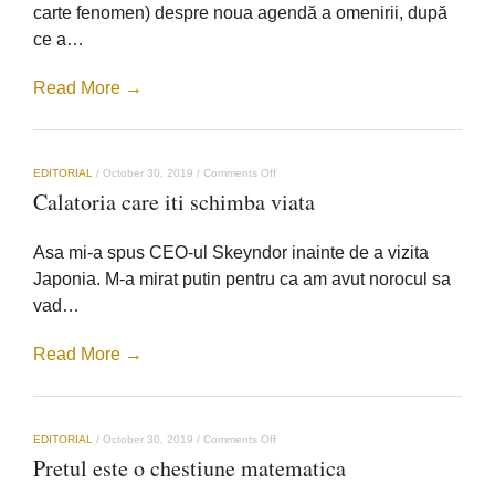
carte fenomen) despre noua agendă a omenirii, după
ce a…
Read More →
on
EDITORIAL
/
October 30, 2019
/
Comments Off
Calatoria
Calatoria care iti schimba viata
care
iti
schimba
Asa mi-a spus CEO-ul Skeyndor inainte de a vizita
viata
Japonia. M-a mirat putin pentru ca am avut norocul sa
vad…
Read More →
on
EDITORIAL
/
October 30, 2019
/
Comments Off
Pretul
Pretul este o chestiune matematica
este
o