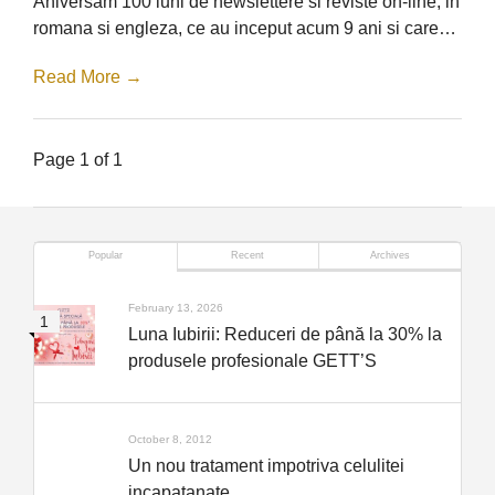
Aniversam 100 luni de newslettere si reviste on-line, in
romana si engleza, ce au inceput acum 9 ani si care…
Read More →
Page 1 of 1
Popular
Recent
Archives
February 13, 2026
Luna Iubirii: Reduceri de până la 30% la
produsele profesionale GETT’S
October 8, 2012
Un nou tratament impotriva celulitei
incapatanate