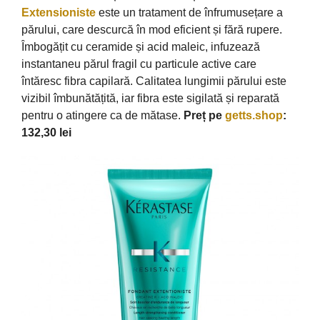
Extensioniste
este un tratament de înfrumusețare a
părului, care descurcă în mod eficient și fără rupere.
Îmbogățit cu ceramide și acid maleic, infuzează
instantaneu părul fragil cu particule active care
întăresc fibra capilară. Calitatea lungimii părului este
vizibil îmbunătățită, iar fibra este sigilată și reparată
pentru o atingere ca de mătase.
Preț pe
getts.shop
:
132,30 lei