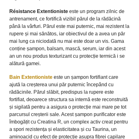
Résistance Extentioniste
este un program zilnic de
antrenament, ce fortifică vizibil părul de la rădăcină
până la vârfuri. Părul este mai puternic, mai rezistent la
rupere și mai sănătos, iar obiectivul de a avea un păr
mai lung ca niciodată nu mai este doar un vis. Gama
conține șampon, balsam, mască, serum, iar din acest
an un nou produs texturizant cu protecție termică i se
alătură gamei.
Bain Extentioniste
este un șampon fortifiant care
ajută la creșterea unui păr puternic începând cu
rădăcinile. Părul slăbit, predispus la rupere este
fortifiat, deoarece structura sa internă este reconstruită
și sigilată pentru a asigura o protecție mai mare pe tot
parcursul creșterii sale. Acest șampon purificator este
îmbogățit cu Creatina R, un complex activ creat pentru
a spori rezistența și elasticitatea și cu Taurina, un
aminoacid cu efect de protecție asupra fibrei capilare