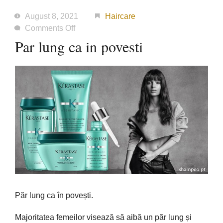
August 8, 2021
Haircare
on
Comments Off
Par
Par lung ca in povesti
lung
ca
in
povesti
Păr lung ca în povești.
Majoritatea femeilor visează să aibă un păr lung și