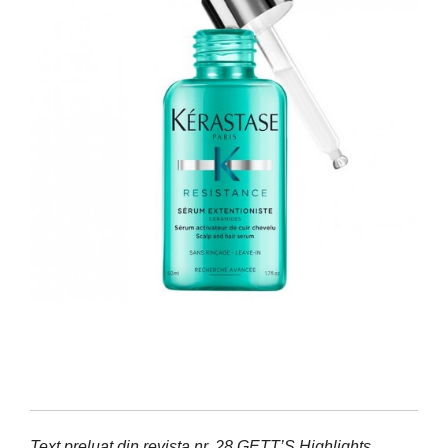
Text preluat din revista nr. 28 GETT’S Highlights