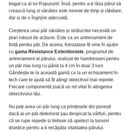
bogat ca al lui Rapunzel. Însă, pentru a-ți lăsa părul să
crească lung și sănătos este nevoie de timp și răbdare,
dar și de o îngrijire adecvată.
Creșterea unui păr sănătos și strălucitor necesită un
plan robust de acțiune. Este ca un antrenament de
forță pentru păr. De aceea, Kerastase îți vine în ajutor
cu
gama Résistance Extentioniste
, programul de
antrenament al părului, realizat de hairdresseri pentru
un păr mai lung cu până la 4 cm în doar 3 luni.
Gândește-te la această gamă ca la un echipament hi-
tech care te ajută să îț
i atingi obiectivul mai repede.
Fiecare componentă joacă un rol vital în atingerea
obiectivului tău.
Nu poți avea un păr lung ca prințesele din povești
dacă ai un păr deteriorat sau despicat la vârfuri, pentru
că se rupe repede și trebuie să apelezi la tunsori
drastice pentru a-ți recăpăta vitalitatea părului.