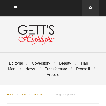
Search
Editorial
Coverstory
Beauty
Hair
Men
News
Transformare
Promotii
Articole
Home
Hair
Haircare
Par lung ca in povesti