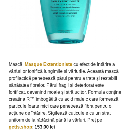
Mască
Masque Extentioniste
cu efect de întărire a
vârfurilor fortifică lungimile și vârfurile. Această mască
profilactică penetrează părul pentru a trata și restabili
sănătatea fibrelor. Părul fragil și deteriorat este
fortificat, devenind moale și strălucitor. Formula conține
creatina R™ îmbogățită cu acid maleic care formează
particule foarte mici care penetrează fibra pentru o
acțiune de întărire. Sigilează cuticulele cu un strat
uniform de la rădăcină până la vârfuri. Preț pe
getts.shop
:
153.00 lei