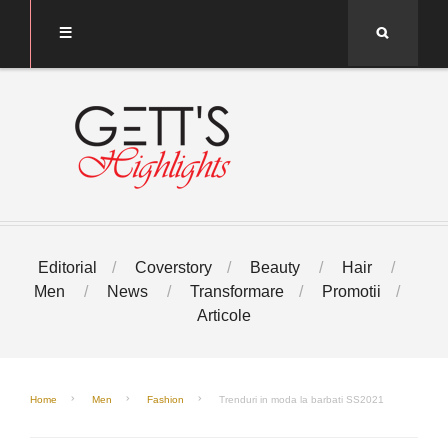
Search
Editorial
Coverstory
Beauty
Hair
Men
News
Transformare
Promotii
Articole
Home
Men
Fashion
Trenduri in moda la barbati SS2021