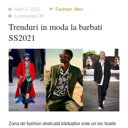
April 2, 2021
Fashion
,
Men
on
Comments Off
Trenduri
Trenduri in moda la barbati
in
SS2021
moda
la
barbati
SS2021
Zona de fashion dedicată bărbaților este un loc foarte