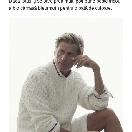
Dacă
totuși
ți
se
pare
prea mult,
poți
pune
peste
tricoul
alb o
cămașă
bleumarin pentru o
pată
de culoare.