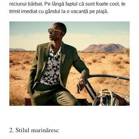
niciunui
bărbat
. Pe
lângă
faptul
că
sunt
foarte cool, te
trimit
imediat cu
gândul
la
o
vacanță
pe
plajă
.
2. Stilul
marinăresc