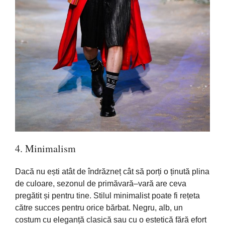
4. Minimalism
Dacă
nu
ești
atât
de
îndrăzneț
cât
să
porți
o
ținută
plina
de culoare, sezonul de
primăvară
–
vară
are ceva
pregătit
și
pentru
tine
. Stilul minimalist poate fi
rețeta
către
succes pentru orice
bărbat
. Negru, alb, un
costum cu
eleganță
clasică
sau
cu o
estetică
fără
efort