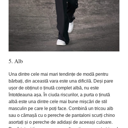
5. Alb
Una dintre cele
mai
mari
tendințe
de
modă
pentru
bărbați,
din
această
vara
este una
dificilă
.
Deși
pare
ușor
de
obținut
o
ținută
complet
albă
, nu este
întotdeauna
așa
.
În
ciuda
riscurilor, a
purta
o
ținută
albă
este una dintre cele
mai
bune
mișcări
de
stil
masculin pe care le
poți
face.
Combină
un tricou alb
sau
o
cămașă
cu o pereche de pantaloni
scurți
chino
asortați
și
o pereche de
adidași
de
aceeași
culoare.