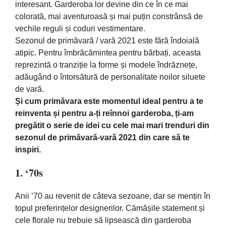
interesant. Garderoba lor devine din ce în ce mai
colorată, mai aventuroasă și mai puțin constrânsă de
vechile reguli și coduri vestimentare.
Sezonul de primăvară / vară 2021 este fără îndoială
atipic. Pentru îmbrăcămintea pentru bărbați, aceasta
reprezintă o tranziție la forme și modele îndrăznețe,
adăugând o întorsătură de personalitate noilor siluete
de vară.
Și cum primăvara este momentul ideal pentru a te
reinventa și pentru a-ți reînnoi garderoba, ți-am
pregătit o serie de idei cu cele mai mari trenduri din
sezonul de primăvară-vară 2021 din care să te
inspiri.
1. ‘70s
Anii ’70 au revenit de
câteva
sezoane, dar se
mențin
în
topul
preferințelor designerilor.
Cămășile
statement
și
cele florale nu trebuie
să
lipsească
din
garderoba