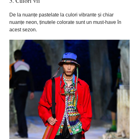
3. Culori vii
De
la
nuanțe
pastelate
la
culori
vibrante
și
chiar
nuanțe
neon,
ținutele
colorate
sunt
un must-have
în
acest sezon.