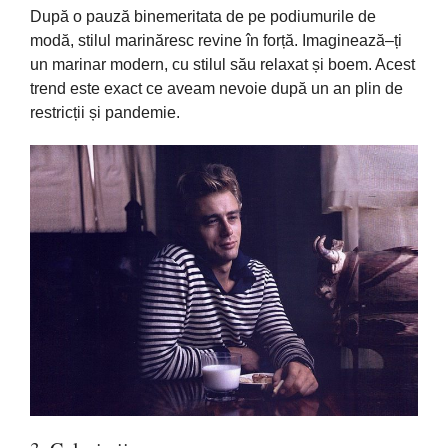
După
o
pauză
binemeritata
de pe podiumurile de
modă
, stilul
marinăresc
revine
în
forță
.
Imaginează
–
ți
un marinar modern, cu stilul
său
relaxat
și
boem. Acest
trend este exact ce aveam nevoie
după
un an plin de
restricții
și
pandemie.