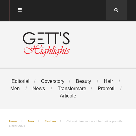
Search
Editorial
Coverstory
Beauty
Hair
Men
News
Transformare
Promotii
Articole
Home
Men
Fashion
Cei mai bine imbracati barbati la premiile
Oscar 2021