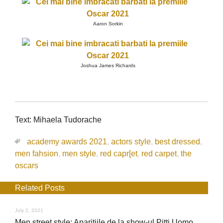
Aaron Sorkin
Joshua James Richards
Text: Mihaela Tudorache
academy awards 2021
,
actors style
,
best dressed
,
men fahsion
,
men style
,
red capr[et
,
red carpet
,
the
oscars
Related Posts
July 2, 2021
Men street style: Aparitiile de la show-ul Pitti Uomo