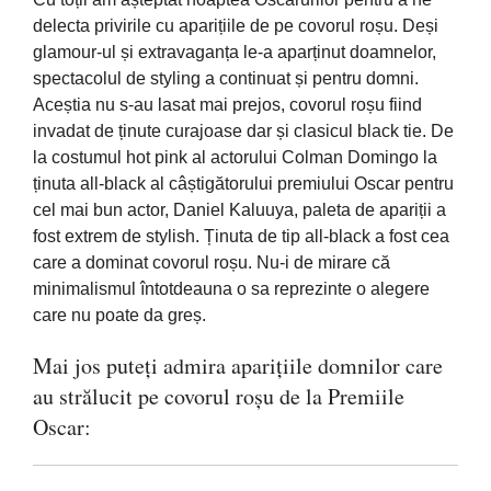
delecta privirile cu aparițiile de pe covorul roșu. Deși
glamour-ul și extravaganța le-a aparținut doamnelor,
spectacolul de styling a continuat și pentru domni.
Aceștia nu s-au lasat mai prejos, covorul roșu fiind
invadat de ținute curajoase dar și clasicul black tie. De
la costumul hot pink al actorului Colman Domingo la
ținuta all-black al câștigătorului premiului Oscar pentru
cel mai bun actor, Daniel Kaluuya, paleta de apariții a
fost extrem de stylish. Ținuta de tip all-black a fost cea
care a dominat covorul roșu. Nu-i de mirare că
minimalismul întotdeauna o sa reprezinte o alegere
care nu poate da greș.
Mai jos puteți admira aparițiile domnilor care
au strălucit pe covorul roșu de la Premiile
Oscar: