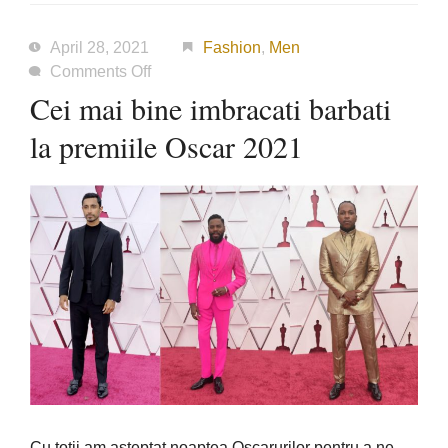
April 28, 2021
Fashion
,
Men
on
Comments Off
Cei
Cei mai bine imbracati barbati
mai
la premiile Oscar 2021
bine
imbracati
barbati
la
premiile
Oscar
2021
Cu toții am așteptat noaptea Oscarurilor pentru a ne