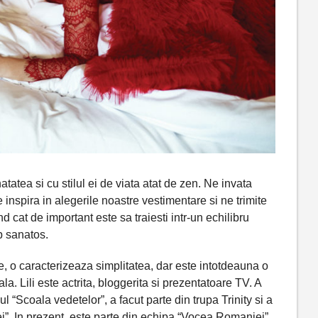
atea si cu stilul ei de viata atat de zen. Ne invata
 inspira in alegerile noastre vestimentare si ne trimite
d cat de important este sa traiesti intr-un echilibru
rp sanatos.
, o caracterizeaza simplitatea, dar este intotdeauna o
a. Lili este actrita, bloggerita si prezentatoare TV. A
l “Scoala vedetelor”, a facut parte din trupa Trinity si a
ei”. In prezent, este parte din echipa “Vocea Romaniei”,