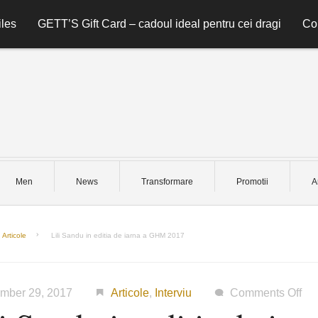
les
GETT’S Gift Card – cadoul ideal pentru cei dragi
Co
Men
News
Transformare
Promotii
A
Articole
Lili Sandu in editia de iarna a GHM 2017
on
mber 29, 2017
Articole
,
Interviu
Comments Off
Lili