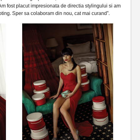
Am fost placut impresionata de directia stylingului si am
hooting. Sper sa colaboram din nou, cat mai curand”.