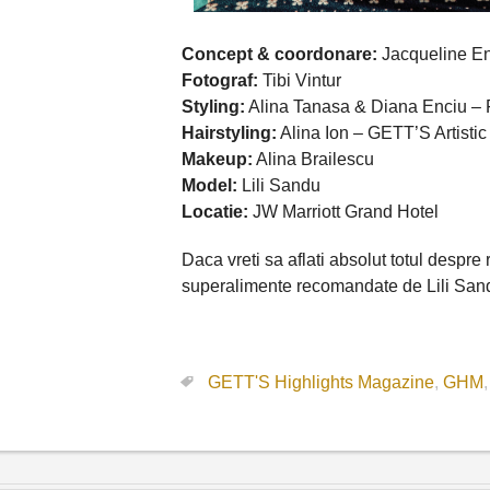
Concept & coordonare:
Jacqueline En
Fotograf:
Tibi Vintur
Styling:
Alina Tanasa & Diana Enciu –
Hairstyling:
Alina Ion – GETT’S Artisti
Makeup:
Alina Brailescu
Model:
Lili Sandu
Locatie:
JW Marriott Grand Hotel
Daca vreti sa aflati absolut totul despr
superalimente recomandate de Lili Sand
GETT'S Highlights Magazine
,
GHM