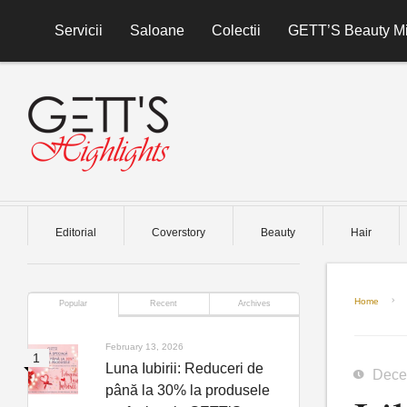
Skip to content
Servicii
Saloane
Colectii
GETT’S Beauty Mi
Editorial
Coverstory
Beauty
Hair
Home
Popular
Recent
Archives
February 13, 2026
Luna Iubirii: Reduceri de
Dece
până la 30% la produsele