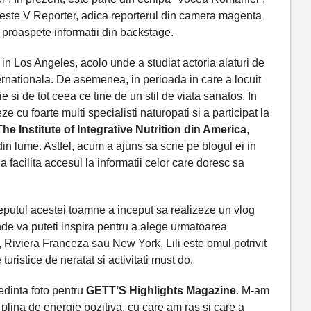
este V Reporter, adica reporterul din camera magenta
i proaspete informatii din backstage.
i in Los Angeles, acolo unde a studiat actoria alaturi de
rnationala. De asemenea, in perioada in care a locuit
 si de tot ceea ce tine de un stil de viata sanatos. In
e cu foarte multi specialisti naturopati si a participat la
The Institute of Integrative Nutrition din America
,
din lume. Astfel, acum a ajuns sa scrie pe blogul ei in
a facilita accesul la informatii celor care doresc sa
nceputul acestei toamne a inceput sa realizeze un vlog
de va puteti inspira pentru a alege urmatoarea
, Riviera Franceza sau New York, Lili este omul potrivit
turistice de neratat si activitati must do.
edinta foto pentru
GETT’S Highlights Magazine
. M-am
plina de energie pozitiva, cu care am ras si care a