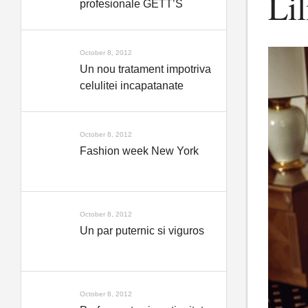
Li
profesionale GETT’S
October 8, 2012
Un nou tratament impotriva
celulitei incapatanate
October 8, 2012
Fashion week New York
October 8, 2012
Un par puternic si viguros
October 8, 2012