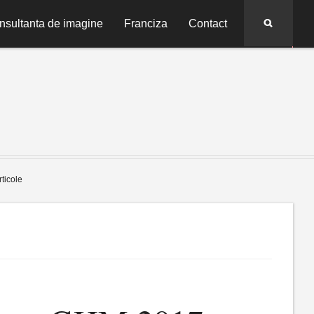
Search
nsultanta de imagine
Franciza
Contact
rticole