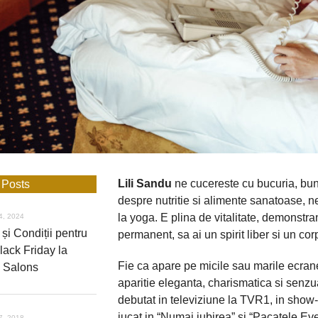
Lili Sandu
ne cucereste cu bucuria, bunat
 Posts
despre nutritie si alimente sanatoase, ne
la yoga. E plina de vitalitate, demonstran
4, 2024
și Condiții pentru
permanent, sa ai un spirit liber si un co
lack Friday la
Fie ca apare pe micile sau marile ecrane
 Salons
aparitie eleganta, charismatica si senzual
debutat in televiziune la TVR1, in show-u
jucat in “Numai iubirea” si “Pacatele Ev
7, 2018