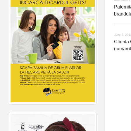
Paternit
brandul
June 7, 201
Clienta
numarul