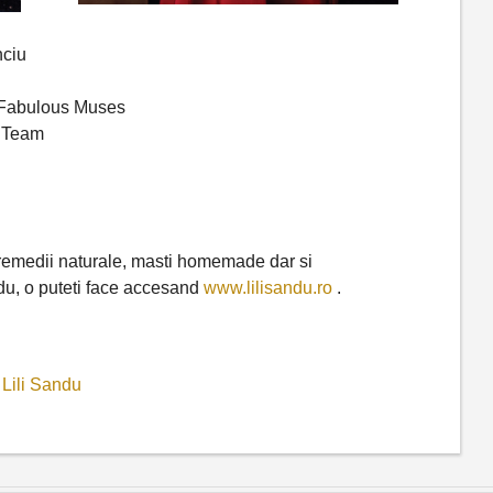
ciu
 Fabulous Muses
c Team
e remedii naturale, masti homemade dar si
u, o puteti face accesand
www.lilisandu.ro
.
,
Lili Sandu