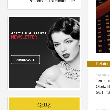
Performanta si continuitate
Related
November 1
Termeni 
Oferta B
GETT’S
November 2