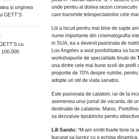
unde pentru al doilea sezon consecutiv 
atea și originea
care transmite telespectatorilor cele ma
ui GETT’S
Lili a locuit pentru mai bine de sapte an
nume importante din cinematografia inte
8
in SUA, ea a devenit pasionata de nutritie
 GETT’S cu
Los Angeles a avut posibilitatea sa lucrez
 100.000
workshopurile de specialitate tinute de
una dintre cele mai bune scoli de profil 
proportie de 70% despre nutritie, pentru 
adopte un stil de viata sanatos.
Este pasionata de calatorii, iar de la i
asemenea unui jurnal de vacanta, de un
destinatie de calatorie. Maroc, Portofino
sa dezvaluie tips&tricks pentru obiective 
Lili Sandu:
“M-am simtit foarte bine la s
bucurat sa lucrez cu o echipa dinamica, 