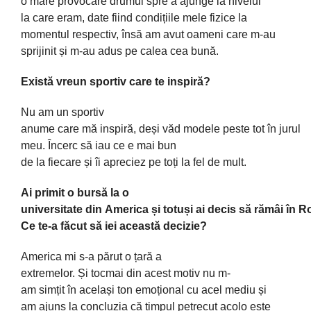
o
mare
provocare drumul spre a ajunge la nivelul
la
care
eram, date
fiind
condițiile
mele fizice la
momentul respectiv,
însă
am avut oameni care m-au
sprijinit
și
m-au adus pe
calea
cea
bună
.
Există vreun sportiv care te inspiră?
Nu am un sportiv
anume
care
mă
inspiră
,
deși
văd
modele
peste
tot
în
jurul
meu.
Încerc
să
iau ce e
mai
bun
de
la
fiecare
și
îi
apreciez pe
toți
la fel de
mult
.
Ai
primit o
bursă
la
o
universitate
din
America
și
totuși
ai
decis
să
rămâi
în
R
Ce
te
-a
făcut
să
iei
această
decizie?
America
mi
s-a
părut
o
țară
a
extremelor.
Și
tocmai
din
acest motiv nu m-
am
simțit
în
același
ton
emoțional
cu acel mediu și
am
ajuns
la
concluzia
că
timpul petrecut acolo este