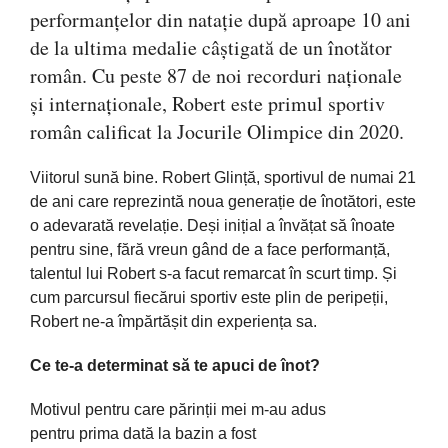
performanțelor din natație după aproape 10 ani
de la ultima medalie câștigată de un înotător
român. Cu peste 87 de noi recorduri naționale
și internaționale, Robert este primul sportiv
român calificat la Jocurile Olimpice din 2020.
Viitorul sună bine. Robert Glință, sportivul de numai 21
de ani care reprezintă noua generație de înotători, este
o adevarată revelație. Deși inițial a învățat să înoate
pentru sine, fără vreun gând de a face performanță,
talentul lui Robert s-a facut remarcat în scurt timp. Și
cum parcursul fiecărui sportiv este plin de peripeții,
Robert ne-a împărtășit din experiența sa.
Ce te-a determinat să te apuci de înot?
Motivul pentru
care
părinții
mei m-au adus
pentru
prima
dată
la
bazin a fost