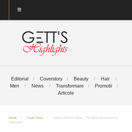
Editorial
Coverstory
Beauty
Hair
Men
News
Transformare
Promotii
Articole
Home
Cover Story
Interviu Robert Glinta – The New Generation of
Swimmers