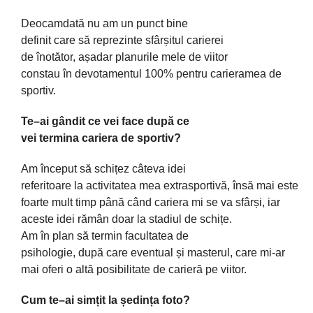
Deocamdată
nu am un punct bine
definit
care
să
reprezinte
sfârșitul
carierei
de
înotător
,
așadar
planurile mele de viitor
constau
în
devotamentul 100% pentru
cariera
mea
de
sportiv.
Te
–
ai
gândit
ce vei face
după
ce
vei
termina
cariera
de sportiv?
Am
început
să
schițez
câteva
idei
referitoare
la
activitatea
mea
extrasportivă,
însă
mai
este
foarte
mult
timp
până
când
cariera
mi
se
va
sfârși
, iar
aceste idei
rămân
doar la stadiul de
schițe
.
Am
în
plan
să
termin facultatea de
psihologie,
după
care
eventual
și
masterul
, care mi-ar
mai oferi o
altă
posibilitate de
carieră
pe viitor.
Cum
te
–
ai
simțit
la
ședința
foto?