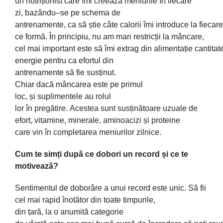
un
nutriționist
care
îmi
creează
meniurile
în
fiecare
zi,
bazându
–
se
pe
schema
de
antrenamente,
ca
să
știe
câte
calorii
îmi
introduce
la
fiecar
ce
formă
.
În
principiu, nu am
mari
restricții
la
mâncare
,
cel
mai
important
este
să
îmi
extrag
din
alimentație
cantita
energie pentru
ca
efortul din
antrenamente
să
fie
susținut
.
Chiar
dacă
mâncarea
este pe primul
loc,
și
suplimentele au rolul
lor
în
pregătire
.
Acestea
sunt
susți
n
ătoare
uzuale de
efort, vitamine, minerale, aminoacizi
și
proteine
care
vin
în completarea meniurilor zilnice.
Cum te simți după ce dobori un record și ce te
motivează?
Sentimentul de
doborâre
a unui record este unic.
Să
fii
cel
mai
rapid
înotător
din
toate timpurile,
din
țară
,
la
o
anumită
categorie