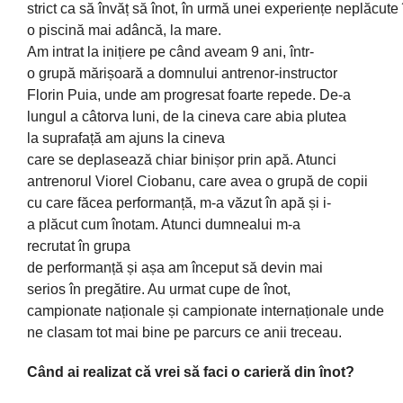
strict
ca
să
învăț
să
înot
,
în
urmă
unei
experiențe
neplăcute
o
piscină
mai
adâncă
, la
mare
.
Am
intrat
la
inițiere
pe
când
aveam 9 ani,
într
-
o
grupă
mărișoară
a domnului antrenor-instructor
Florin Puia, unde am progresat foarte repede. De-a
lungul a
câtorva
luni, de la cineva care abia plutea
la
suprafață
am
ajuns
la cineva
care
se
deplasează
chiar
binișor
prin
apă
. Atunci
antrenorul Viorel Ciobanu, care avea o grupă de copii
cu care
făcea
performanță
, m-a
văzut
în
apă
și
i-
a
plăcut
cum
înotam
. Atunci dumnealui m-a
recrutat
în
grupa
de
performanță
și
așa
am
început
să
devin mai
serios
în
pregătire
. Au urmat cupe de
înot
,
campionate
naționale
și
campionate
internaționale
unde
ne
clasam
tot
mai bine pe parcurs ce anii treceau.
Când ai realizat că vrei să faci o carieră din înot?