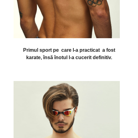
Primul sport pe
care
l-a practicat a fost
karate,
însă
î
notul
l-a cucerit
definitiv
.