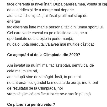
face
diferența
la
nivel
înalt
.
După
părerea
mea
,
voință
și
cap
de a te
ridica
și
de a merge
mai
departe
atunci
când
simți
că
ți-
ai
lăsat
și
ultimul strop de
energie
fac
diferența
între
marile
personalități
din
lumea
sportului.
Cel care vede
eșecul
ca
pe o
lecție
sau
ca
pe o
oportunitate de a
crește
în
performanță
,
nu
ca
o
luptă
pierdută
,
va
avea mai
mult
de
câștigat
.
Ce
așteptări
ai
de
la
Olimpiada
din
2020?
Am
învățat
să
nu
îmi
mai
fac
așteptări
, pentru
că
, de
cele mai
multe
ori,
aduc
după
sine
dezamăgiri
.
Însă
,
în
prezent
ne
antrenăm
cu
gândul
la
medalia de aur
și
, indiferent
de rezultatul de la
Olimpiada
, noi
vrem
să
știm
că
am
făcut
tot
ce ne-a
stat
în
putință
.
Ce planuri
ai
pentru viitor?