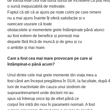
de
vârstă
este
cea
mai
bună
sursă
de
încredere
că
poți
reuș
o
sursă
inepuizabilă
de
motivație
.
Faptul
că
știi
că
ai
ajuns
pe
niște
culmi pe
care
nimeni
nu a mai ajuns
înainte
îți
oferă
satisfacție
și
o
oarecare
ușurare
că
toate
obstacolele
și
momentele
grele
întâmpinate
până
atunci
au fost extrem de benefice
și
pornești
mai
departe
fără
frică
de
muncă
și
de greu
și
cu
o
ambiție
și
mai
mare
.
Care a fost cea mai mare provocare pe care ai
întâmpinat-o până acum?
Unul
dintre
cele
mai
grele momente
din
viața
mea
a
fost
când
am
început
pregătirea
în
SUA,
la
facultate,
după
luni de inactivitate din
cauza
unui sindrom de
supraantrenament unde doctorii
mi
-au
spus
să
întrerup
orice
tip
de efort
până
ce
corpul
îmi
intră
din nou
în
parametrii normali. A fost