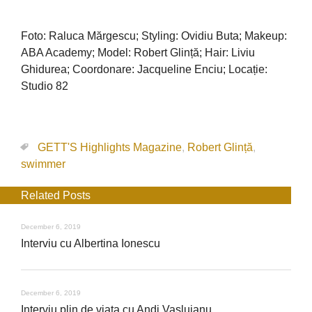
Foto: Raluca Mărgescu; Styling: Ovidiu Buta; Makeup:
ABA Academy; Model: Robert Glință; Hair: Liviu
Ghidurea; Coordonare: Jacqueline Enciu; Locație:
Studio 82
GETT'S Highlights Magazine
,
Robert Glință
,
swimmer
Related Posts
December 6, 2019
Interviu cu Albertina Ionescu
December 6, 2019
Interviu plin de viata cu Andi Vasluianu