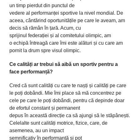
un
timp
pierdut din punctul de
vedere
al
performanței
sportive la nivel mondial. De
aceea,
cântărind
oportunitățile
pe
care
le aveam, am
decis
să
rămân
în
țară
. Acum, cu
sprijinul
federației
și
al comitetului olimpic, am
o
echipă
întreagă
care
îmi
este
alături
și
cu care am
pornit la drum spre visul olimpic.
Ce
calități
ar trebui
să
aibă
un sportiv pentru a
face
performanță
?
Cred
că
sunt
calități
cu
care
te
naș
ți
și
calități
pe care
le
poți
dobândi
. Mie
îmi
place
să
mă
concentrez pe
cele pe care le
poți
dobândi
, pentru
că
depinde
doar
de efortul constant
și
permanent
depus
în
această
direcție
ca
să
ajungi
să
le
stăpânești
.
Celelalte sunt
calități
motrice, fizice, care, de
asemenea, au un impact
semnificativ
în
performanță
și
pot