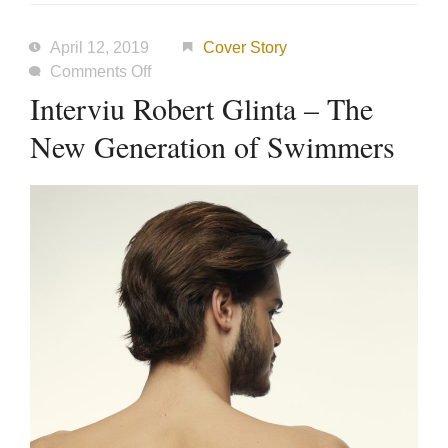
April 12, 2019
Cover Story
on
Comments Off
Interviu
Interviu Robert Glinta – The
Robert
New Generation of Swimmers
Glinta
–
The
New
Generation
of
Swimmers