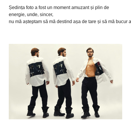
Ședința
foto a fost un moment amuzant
și
plin de
energie, unde, sincer,
nu
mă
așteptam
să
mă
destind
așa
de
tare
și
să
mă
bucur
a