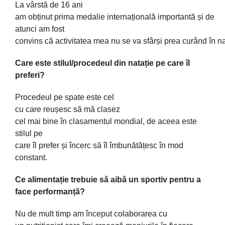
La
vârstă
de 16 ani
am
obținut
prima
medalie
internațională
importantă
și
de
atunci am fost
convins
că
activitatea
mea
nu
se
va
sfârși
prea
curând
în
na
Care este stilul/procedeul din natație pe care îl
preferi?
Procedeul pe spate este cel
cu
care
reușesc
să
mă
clasez
cel
mai
bine
în
clasamentul mondial, de aceea este
stilul pe
care
îl
prefer
și
încerc
să
îl
îmbunătățesc
în
mod
constant.
Ce
alimentație
trebuie
să
aibă
un sportiv pentru a
face
performanță
?
Nu de
mult
timp
am
început
colaborarea cu