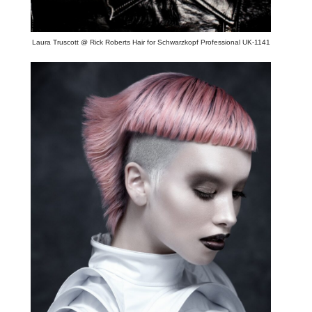
Laura Truscott @ Rick Roberts Hair for Schwarzkopf Professional UK-1141