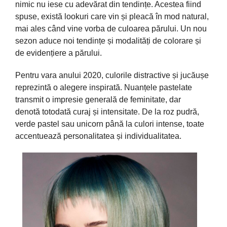
nimic nu iese cu adevărat din
tendințe
. Acestea fiind
spuse, există lookuri care vin și pleacă în mod natural,
mai
ales
când vine
vorba
de culoarea părului. Un nou
sezon aduce noi tendințe și
modalități
de colorare și
de evidențiere a părului.
Pentru
vara
anului 2020, culorile distractive
și
jucăușe
reprezintă
o alegere
inspirată
.
Nuanțele
pastelate
transmit o impresie
generală
de feminitate, dar
denotă
totodată
curaj
și
intensitate. De
la
roz
pudră
,
verde pastel
sau
unicorn
până
la
culori intense, toate
accentuează
personalitatea
și
individualitatea.