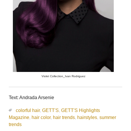
Violet Collection_Ivan Rodriguez
Text: Andrada Arsenie
colorful hair
,
GETT'S
,
GETT'S Highlights
Magazine
,
hair color
,
hair trends
,
hairstyles
,
summer
trends