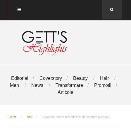
Search
Editorial
Coverstory
Beauty
Hair
Men
News
Transformare
Promotii
Articole
Home
Hair
Nuantele pastel in tendintele de colorare a parului