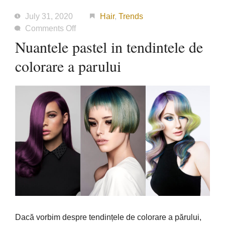
July 31, 2020
Hair
,
Trends
on
Comments Off
Nuantele
Nuantele pastel in tendintele de
pastel
colorare a parului
in
tendintele
de
colorare
a
parului
Dacă vorbim despre tendințele de colorare a
părului
,