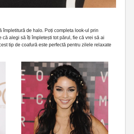
 împletitură de halo.
Poți
completa
look-ul prin
ie
că
alegi
să
î
ți
împletești
tot
părul
, fie
că
vrei
să
ai
cest
tip
de
coafură
este
perfectă
pentru zilele relaxate