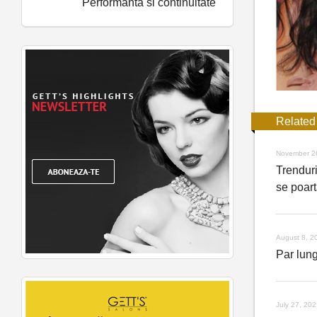
Performanta si continuitate
Related
November 2
Trenduri
se poart
August 8, 2
Par lung
July 27, 20