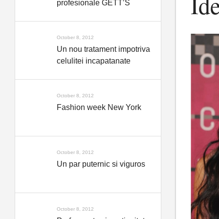
Ide
profesionale GETT’S
October 8, 2012
Un nou tratament impotriva
celulitei incapatanate
October 8, 2012
Fashion week New York
October 8, 2012
Un par puternic si viguros
October 8, 2012