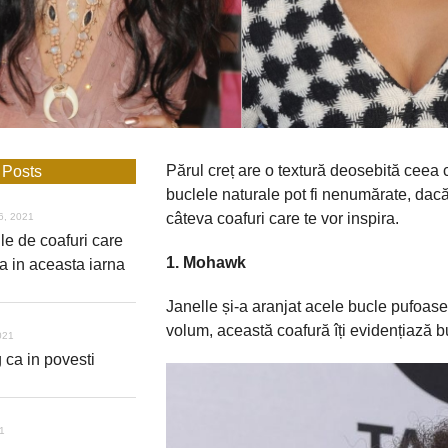
Părul
creț are o
textură
deosebită
ceea ce
 Posts
buclele naturale pot fi nenumărate,
dac
câteva coafuri care te vor
inspira
.
6, 2021
le de coafuri care
1. Mohawk
a in aceasta iarna
Janelle
și
-a aranjat acele bucle pufoase
volum,
această
coafură
î
ți
evidențiază
bu
021
 ca in povesti
21