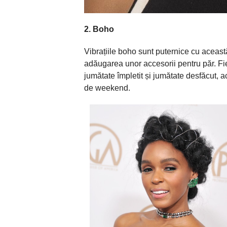
2. Boho
Vibrațiile boho
sunt
puternice cu această
adăugarea
unor accesorii pentru
păr
. F
jumătate
împletit
și
jumătate
desfăcut
, a
de weekend.