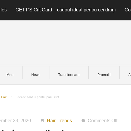
les
GETT’S Gift Card – cadoul ideal pentru cei dragi
Co
Men
News
Transformare
Promotii
A
Hair
Idei de coafuri pentru parul cret
on
ember 23, 2020
Hair
,
Trends
Comments Off
Idei