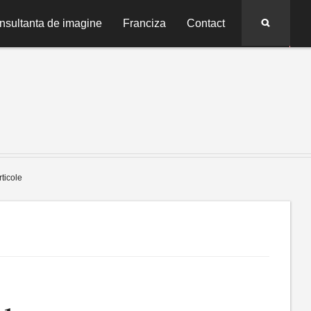
Search
nsultanta de imagine
Franciza
Contact
rticole