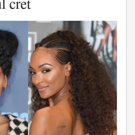
l cret