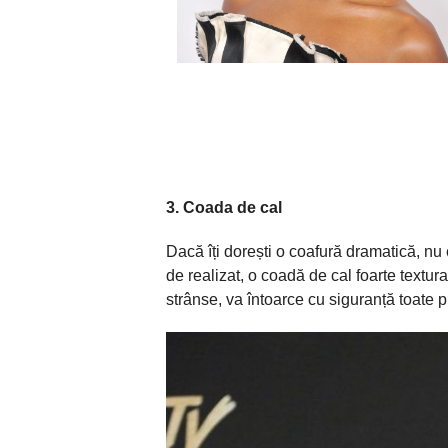
3.
Coada
de cal
Dacă
î
ți
dorești
o
coafură
dramatică
, nu
de realizat, o coadă de cal foarte textur
strânse
,
va
întoarce
cu
siguranță
toate pr