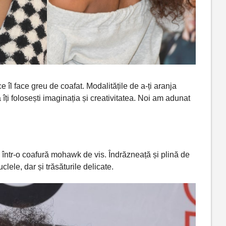
 îl face greu de coafat. Modalitățile de a-ți
aranja
ă
îți folosești imaginația și creativitatea. Noi am adunat
 într-o coafură mohawk de vis.
Îndrăzneață
și
plină
de
clele, dar
și
trăsăturile
delicate.