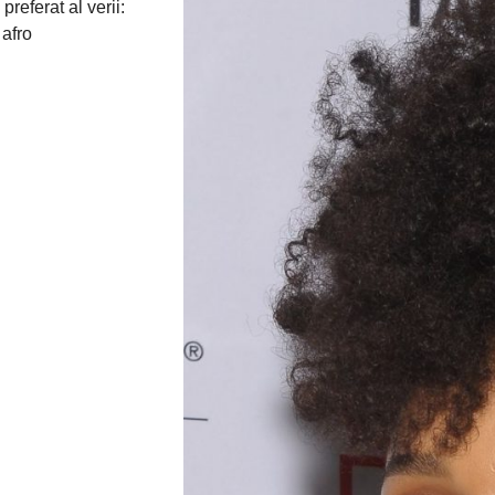
 preferat al verii:
 afro