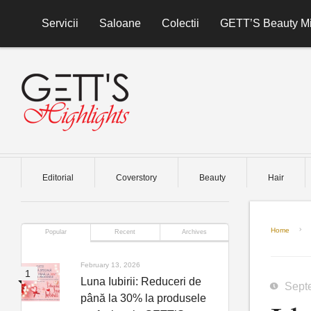
Skip to content
Servicii
Saloane
Colectii
GETT’S Beauty Mi
Editorial
Coverstory
Beauty
Hair
Home
Popular
Recent
Archives
February 13, 2026
Luna Iubirii: Reduceri de
Sept
până la 30% la produsele