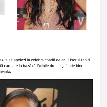
ezita
să
apelezi
la
celebra
coadă
de cal.
Ușor
și
rapid
ată care are
la
bază
rădăcinile
drepte
și
foarte bine
ivirile.