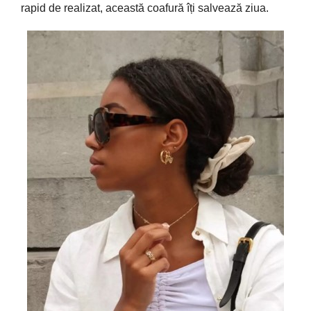
rapid de realizat,
această
coafură
î
ți
salvează
ziua
.