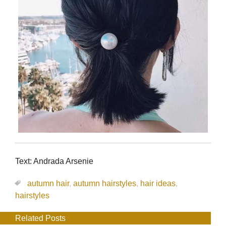
Text: Andrada Arsenie
autumn hair
,
autumn hairstyles
,
hair ideas
,
hairstyles
Related Posts