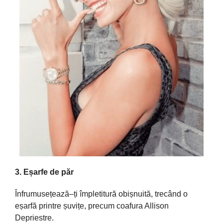
3.
Eșa
rfe
de
păr
Înfrumusețează
–
ți
împletitură
obișnuită
,
trecând
o
eșarfă
printre
șuvițe
, precum
coafura
Allison
Depriestre.