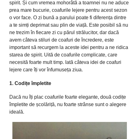
spirit.
Și
cum vremea
mohorâtă
a toamnei nu ne aduce
prea
mare
bucurie, coafurile lejere pentru acest sezon
o vor face. O zi bună a
parului
poate fi diferența dintre
a te simți deprimat
sau
plin de
viață
. Este posibil să nu
ne trezim
în
fiecare zi cu
părul
strălucitor
, dar dacă
avem câteva stiluri de coafuri de
încredere, este
important să recurgem la aceste idei pentru a ne ridica
starea de spirit.
Uită
de coafurile complicate, care
necesită
foarte mult
timp
.
Iată
câteva
idei de coafuri
lejere care î
ți
vor înfumuseța
ziua
.
1.
Codițe
împletite
Dacă
nu î
ți
plac coafurile foarte
elegante
,
două
codițe
împletite
de
școlăriță
, nu foarte
strânse
sunt
o alegere
ideală
.