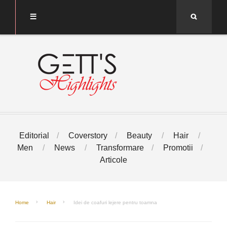
Search
Editorial
Coverstory
Beauty
Hair
Men
News
Transformare
Promotii
Articole
Home
Hair
Idei de coafuri lejere pentru toamna