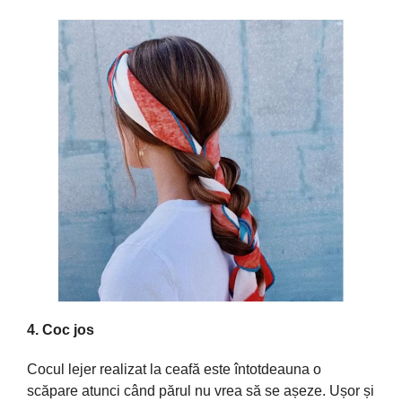
4. Coc jos
Cocul lejer realizat
la
ceafă
este
întotdeauna
o
scăpare
atunci
când
părul
nu vrea
să
se
așeze
.
Ușor
și