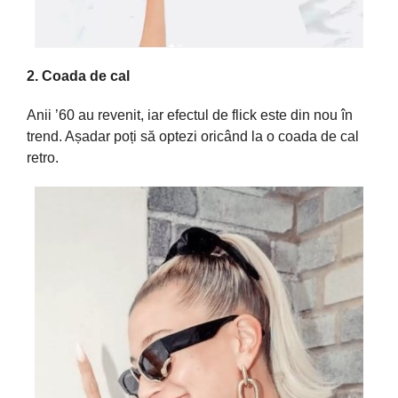
2.
Coada
de cal
Anii ’60 au revenit, iar efectul de flick este din nou
în
trend.
Așadar
poți
să
optezi
oricând
la
o
coada
de cal
retro.