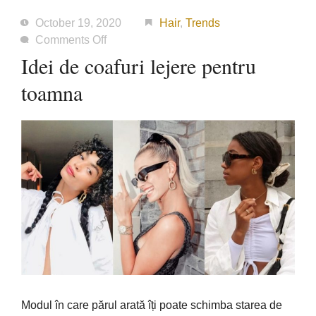
October 19, 2020
Hair
,
Trends
on
Comments Off
Idei
Idei de coafuri lejere pentru
de
toamna
coafuri
lejere
pentru
toamna
Modul
în
care
părul
arată
î
ți
poate
schimba
starea de