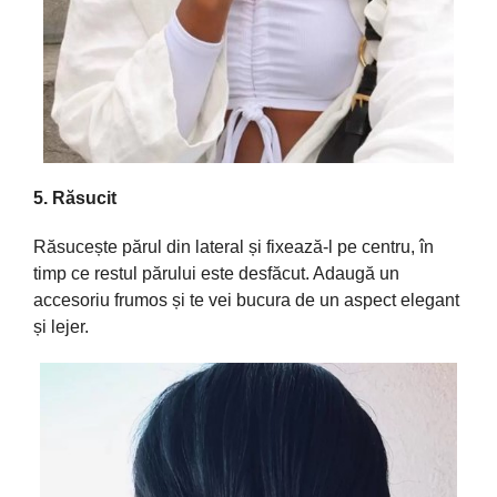
5.
Răsucit
Răsucește
părul
din lateral
și
fixează
-l pe centru,
în
timp
ce restul
părului
este
desfăcut
.
Adaugă
un
accesoriu frumos
și
te vei
bucura
de un aspect elegant
și
lejer.