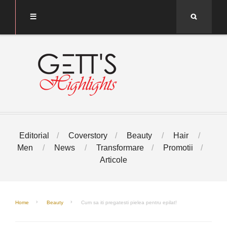
Search
Editorial
Coverstory
Beauty
Hair
Men
News
Transformare
Promotii
Articole
Home
Beauty
Cum sa iti pregatesti pielea pentru epilat!