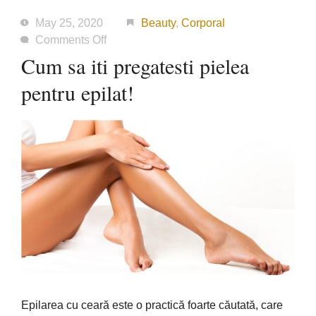
May 25, 2020
Beauty
,
Corporal
on
Comments Off
Cum
Cum sa iti pregatesti pielea
sa
pentru epilat!
iti
pregatesti
pielea
pentru
epilat!
Epilarea cu ceară este o practică foarte căutată, care