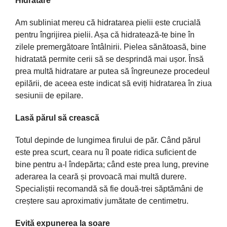
Hidratare
Am subliniat mereu că hidratarea pielii este crucială
pentru îngrijirea pielii. Așa că hidratează-te bine în
zilele premergătoare întâlnirii. Pielea sănătoasă, bine
hidratată permite cerii să se desprindă mai ușor. Însă
prea multă hidratare ar putea să îngreuneze procedeul
epilării, de aceea este indicat să eviți hidratarea în ziua
sesiunii de epilare.
Lasă părul să crească
Totul depinde de lungimea firului de păr. Când părul
este prea scurt, ceara nu îl poate ridica suficient de
bine pentru a-l îndepărta; când este prea lung, previne
aderarea la ceară și provoacă mai multă durere.
Specialiștii recomandă să fie două-trei săptămâni de
creștere sau aproximativ jumătate de centimetru.
Evită expunerea la soare