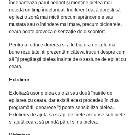
îndepărtează părul nedorit și menține pielea mai
netedă un timp îndelungat. Indiferent dacă dorești să
epilezi o zonă mai mică precum sprâncenele sau
mustața sau o întindere mai mare, precum picioarele,
ceara poate provoca o senzație de disconfort.
Pentru a reduce durerea și a te bucura de cele mai
bune rezultate, îți prezentăm câteva trucuri despre cum
să îți pregătești pielea înainte de o sesiune de epilat cu
ceara.
Exfoliere
Exfoliază ușor pielea cu o zi sau două înainte de
epilarea cu ceara, dar există acest procedeu în ziua
programării, deoarece îți poate sensibiliza pielea.
Exfolierea te ajută să scapi de firele ascunse sub piele
și ajută ceara să prindă părul și nu pielea.