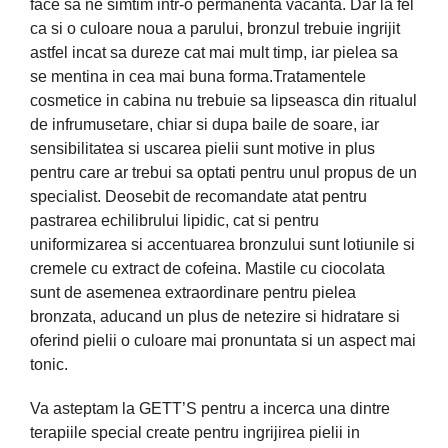
face sa ne simtim intr-o permanenta vacanta. Dar la fel
ca si o culoare noua a parului, bronzul trebuie ingrijit
astfel incat sa dureze cat mai mult timp, iar pielea sa
se mentina in cea mai buna forma.Tratamentele
cosmetice in cabina nu trebuie sa lipseasca din ritualul
de infrumusetare, chiar si dupa baile de soare, iar
sensibilitatea si uscarea pielii sunt motive in plus
pentru care ar trebui sa optati pentru unul propus de un
specialist. Deosebit de recomandate atat pentru
pastrarea echilibrului lipidic, cat si pentru
uniformizarea si accentuarea bronzului sunt lotiunile si
cremele cu extract de cofeina. Mastile cu ciocolata
sunt de asemenea extraordinare pentru pielea
bronzata, aducand un plus de netezire si hidratare si
oferind pielii o culoare mai pronuntata si un aspect mai
tonic.
Va asteptam la GETT’S pentru a incerca una dintre
terapiile special create pentru ingrijirea pielii in