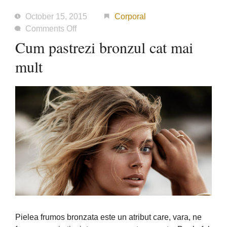
October 15, 2015
Corporal
on
Comments Off
Cum
Cum pastrezi bronzul cat mai
pastrezi
mult
bronzul
cat
mai
mult
Pielea frumos bronzata este un atribut care, vara, ne