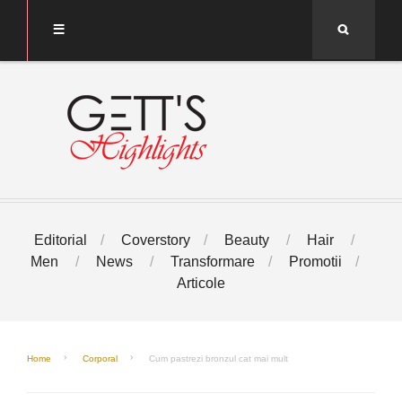
Search
Editorial
Coverstory
Beauty
Hair
Men
News
Transformare
Promotii
Articole
Home
Corporal
Cum pastrezi bronzul cat mai mult