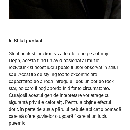
5. Stilul punkist
Stilul punkist funcționează foarte bine pe Johnny
Depp, acesta fiind un avid pasionat al muzicii
rock/punk și acest lucru poate fi ușor observat în stilul
său. Acest tip de styling foarte excentric are
capacitatea de a reda întregului look un aer de rock
star, pe care îl poți aborda în diferite circumstanțe.
Curajoșii acestui gen de intepretare vor atrage cu
siguranță privirile celorlalți. Pentru a obține efectul
dorit, în parte de sus a părului trebuie aplicat o pomadă
care să ofere șuvițelor o ușoară fixare și un luciu
puternic.