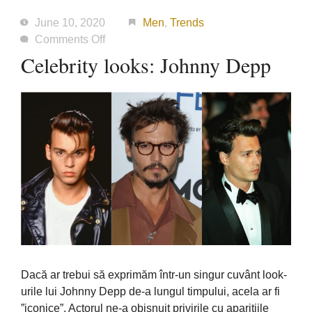
June 10, 2020
Men
,
Trends
on
Comments Off
Celebrity
Celebrity looks: Johnny Depp
looks:
Johnny
Depp
Dacă ar trebui să exprimăm într-un singur cuvânt look-
urile lui Johnny Depp de-a lungul timpului, acela ar fi
”iconice”. Actorul ne-a obișnuit privirile cu aparițiile