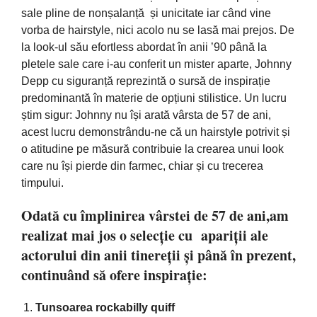
sale pline de nonșalanță și unicitate iar când vine
vorba de hairstyle, nici acolo nu se lasă mai prejos. De
la look-ul său efortless abordat în anii ’90 până la
pletele sale care i-au conferit un mister aparte, Johnny
Depp cu siguranță reprezintă o sursă de inspirație
predominantă în materie de opțiuni stilistice. Un lucru
știm sigur: Johnny nu își arată vârsta de 57 de ani,
acest lucru demonstrându-ne că un hairstyle potrivit și
o atitudine pe măsură contribuie la crearea unui look
care nu își pierde din farmec, chiar și cu trecerea
timpului.
Odată cu împlinirea vârstei de 57 de ani,am
realizat mai jos o selecție cu apariții ale
actorului din anii tinereții și până în prezent,
continuând să ofere inspirație:
Tunsoarea rockabilly quiff