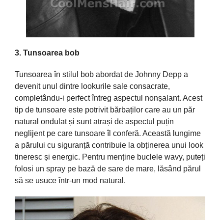
3. Tunsoarea bob
Tunsoarea în stilul bob abordat de Johnny Depp a
devenit unul dintre lookurile sale consacrate,
completându-i perfect întreg aspectul nonșalant. Acest
tip de tunsoare este potrivit bărbaților care au un păr
natural ondulat și sunt atrași de aspectul puțin
neglijent pe care tunsoare îl conferă. Această lungime
a părului cu siguranță contribuie la obținerea unui look
tineresc și energic. Pentru menține buclele wavy, puteți
folosi un spray pe bază de sare de mare, lăsând părul
să se usuce într-un mod natural.