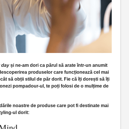
r day
și ne-am dori ca părul să arate într-un anumit
 descoperirea produselor care funcționează cel mai
ât să obții stilul de păr dorit. Fie că îți dorești să îți
ționezi pompadour-ul, te poți folosi de o mulțime de
ările noastre de produse care pot fi destinate mai
yling-ul dorit:
 Mind