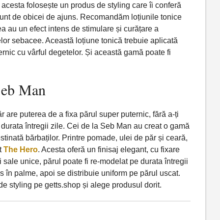
 acesta folosește un produs de styling care îi conferă
unt de obicei de ajuns. Recomandăm loțiunile tonice
au un efect intens de stimulare și curățare a
elor sebacee. Această loțiune tonică trebuie aplicată
rnic cu vârful degetelor. Și această gamă poate fi
 Seb Man
are puterea de a fixa părul super puternic, fără a-ți
pe durata întregii zile. Cei de la Seb Man au creat o gamă
stinată bărbaților. Printre pomade, ulei de păr și ceară,
t
The Hero
. Acesta oferă un finisaj elegant, cu fixare
ei sale unice, părul poate fi re-modelat pe durata întregii
s în palme, apoi se distribuie uniform pe părul uscat.
styling pe getts.shop și alege produsul dorit.