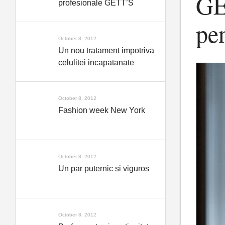
GE
profesionale GETT’S
pen
October 8, 2012
Un nou tratament impotriva
celulitei incapatanate
October 8, 2012
Fashion week New York
October 8, 2012
Un par puternic si viguros
October 8, 2012