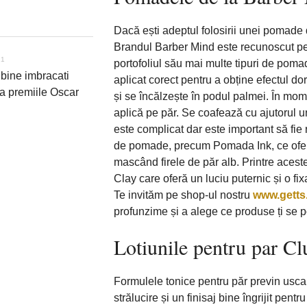
Dacă ești adeptul folosirii unei pomade
Brandul Barber Mind este recunoscut pent
21
portofoliul său mai multe tipuri de poma
bine imbracati
aplicat corect pentru a obține efectul dor
la premiile Oscar
și se încălzește în podul palmei. În mom
aplică pe păr. Se coafează cu ajutorul u
este complicat dar este important să fie
de pomade, precum Pomada Ink, ce oferă f
mascând firele de păr alb. Printre acest
Clay care oferă un luciu puternic și o fixa
Te invităm pe shop-ul nostru
www.getts
profunzime și a alege ce produse ți se p
Lotiunile pentru par C
Formulele tonice pentru păr previn uscar
strălucire și un finisaj bine îngrijit pent