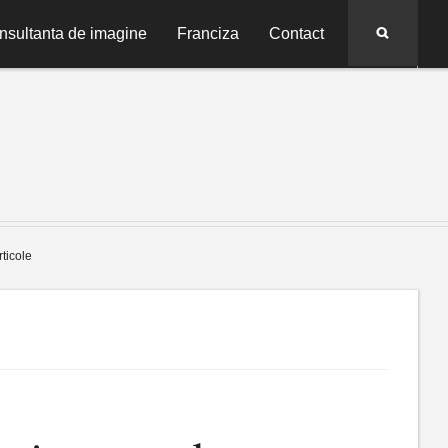
Search
nsultanta de imagine
Franciza
Contact
rticole