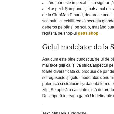
al cărui păr este impecabil, cu siguranță
acel aspect. Șamponul și balsamul nu s
de la ClubMan Pinaud, deoarece acestea 
scalpului și echilibrează secreția gland
generos pe păr și pe scalp, masând pute
regăsită pe shop-ul
getts.shop
.
Gelul modelator de la
Așa cum este bine cunoscut, gelul de păr 
mai face griji că își va strica aspectul 
foarte diversificată cu produse de păr de
se regăsește și gelul modelator, denumi
puternică și strălucire și datorită formul
zile. Se aplică o cantitate mică de produ
Descoperă întreaga gamă Undefinable de 
Text: Mihaela Tudorache