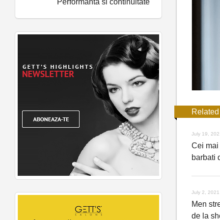
Performanta si continuitate
Related
July 19, 20
Cei mai 
barbati
July 2, 2021
Men stre
de la sh