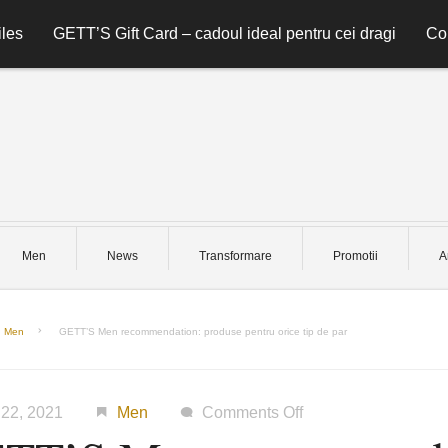
les
GETT’S Gift Card – cadoul ideal pentru cei dragi
Co
Men
News
Transformare
Promotii
A
Men
GETT’S Men recommendation: produse pentru orice tip de par
on
 22, 2021
Men
Comments Off
GETT’S