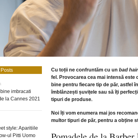
Cu toții ne confruntăm cu un
bad hai
 Posts
fel. Provocarea cea mai intensă este
bine pentru fiecare tip de păr, astfel înc
21
bine imbracati
îmblânzești șuvițele sau să îți perfec
 de la Cannes 2021
tipuri de produse.
Noi îți vom enumera mai jos recomand
multor tipuri de păr, pentru a obține st
et style: Aparitiile
Pomadele de la Barber
ow-ul Pitti Uomo