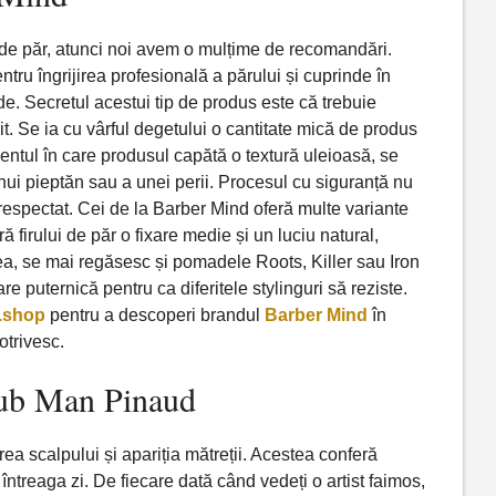
 de păr, atunci noi avem o mulțime de recomandări.
ru îngrijirea profesională a părului și cuprinde în
de. Secretul acestui tip de produs este că trebuie
it. Se ia cu vârful degetului o cantitate mică de produs
entul în care produsul capătă o textură uleioasă, se
nui pieptăn sau a unei perii. Procesul cu siguranță nu
 respectat. Cei de la Barber Mind oferă multe variante
irului de păr o fixare medie și un luciu natural,
ea, se mai regăsesc și pomadele Roots, Killer sau Iron
re puternică pentru ca diferitele stylinguri să reziste.
.shop
pentru a descoperi brandul
Barber Mind
în
otrivesc.
lub Man Pinaud
ea scalpului și apariția mătreții. Acestea conferă
ru întreaga zi. De fiecare dată când vedeți o artist faimos,