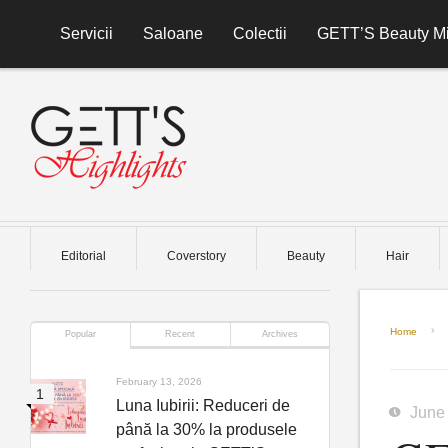
Skip to content
Servicii
Saloane
Colectii
GETT’S Beauty Mi
Editorial
Coverstory
Beauty
Hair
Home
Popular
Recent
Archives
February 13, 2026
Luna Iubirii: Reduceri de
June
până la 30% la produsele