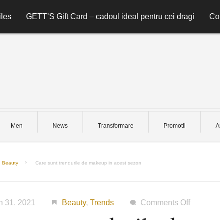
les
GETT’S Gift Card – cadoul ideal pentru cei dragi
Co
Men
News
Transformare
Promotii
A
Beauty
Care sunt trendurile de makeup in acest sezon
on
h 31, 2021
Beauty
,
Trends
Comments Off
Care