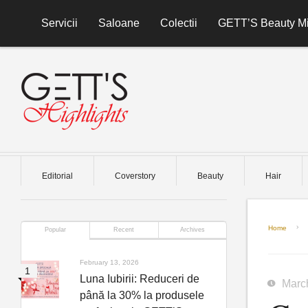
Skip to content
Servicii
Saloane
Colectii
GETT’S Beauty Mi
Editorial
Coverstory
Beauty
Hair
Home
Popular
Recent
Archives
February 13, 2026
Luna Iubirii: Reduceri de
Marc
până la 30% la produsele