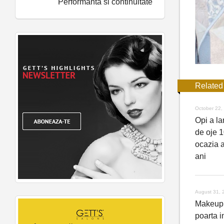
Performanta si continuitate
Related
October 22,
Opi a l
de oje 
ocazia a
ani
August 31, 
Makeup 
poarta 