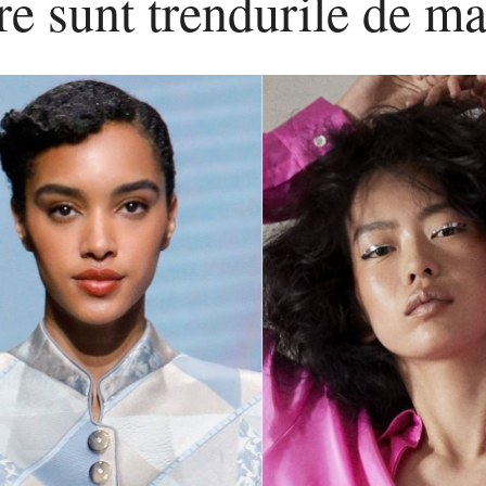
re sunt trendurile de ma
sunt
trenduril
de
makeup
in
acest
sezon