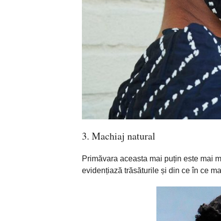
3. Machiaj natural
Primăvara
aceasta
mai
puțin
este
mai
m
evidențiază
trăsăturile
și
din ce
în
ce
ma