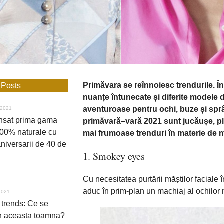
Primăvara
se
reînnoiesc
trendurile. Î
 Posts
nuanțe
întunecate și diferite modele 
aventuroase pentru ochi, buze și spr
 2021
ansat prima gama
primăvară
–
vară
2021
sunt
jucăușe
, p
100% naturale cu
mai
frumoase trenduri
în
materie de 
niversarii de 40 de
1. Smokey eyes
Cu necesitatea
purtării
măștilor faciale
î
aduc
în
prim-plan un machiaj
al
ochilor
2021
trends: Ce se
in aceasta toamna?