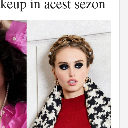
keup in acest sezon
e