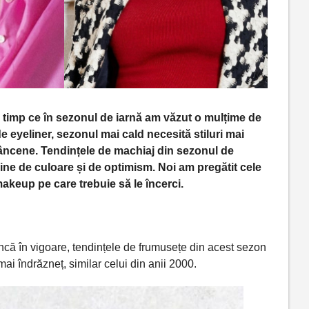
n
timp
ce
în
sezonul de iarnă am văzut o mulțime de
de eyeliner, sezonul
mai
cald necesită stiluri
mai
âncene. Tendințele de machiaj din sezonul de
line de culoare
și
de optimism. Noi am
pregătit
cele
makeup pe care trebuie
să
le
încerci
.
ncă
în
vigoare, tendințele de frumusețe din acest sezon
mai
îndrăzneț, similar celui din anii 2000.