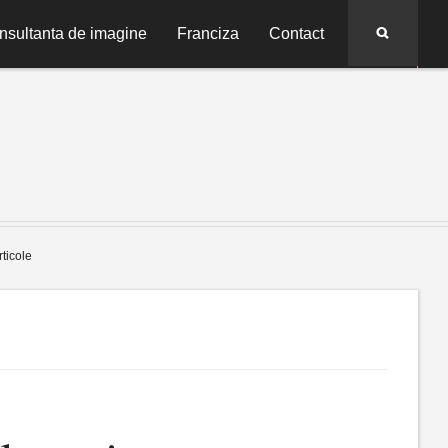
Search
nsultanta de imagine
Franciza
Contact
rticole