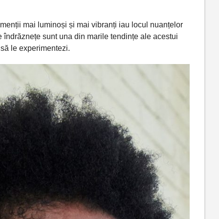
gmenții
mai
luminoși și
mai
vibranți iau locul nuanțelor
le
îndrăznețe
sunt
una din
marile
tendințe
ale acestui
ă
să
le experimentezi.