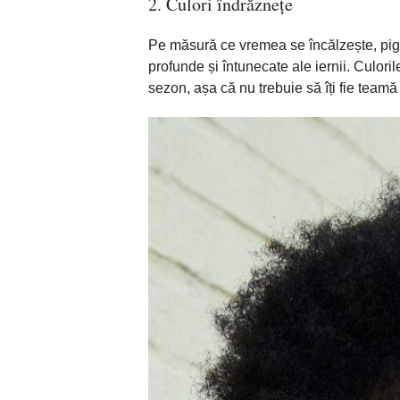
2. Culori
îndrăznețe
Pe măsură ce vremea se încălzește, pi
profunde și întunecate ale iernii. Culori
sezon,
așa
că
nu trebuie
să
î
ți
fie
team