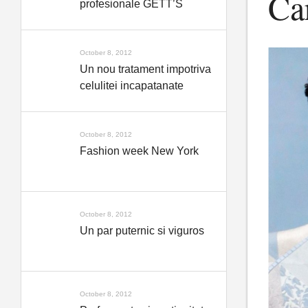
Ca
profesionale GETT’S
October 8, 2012
Un nou tratament impotriva
celulitei incapatanate
October 8, 2012
Fashion week New York
October 8, 2012
Un par puternic si viguros
October 8, 2012