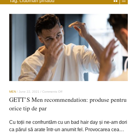
Tag:
clubman pinaud
on
MEN
/
June 22, 2021
/
Comments Off
GETT’S
GETT’S Men recommendation: produse pentru
Men
recommendation:
orice tip de par
produse
pentru
orice
Cu toții ne confruntăm cu un bad hair day și ne-am dori
tip
de
ca părul să arate într-un anumit fel. Provocarea cea…
par