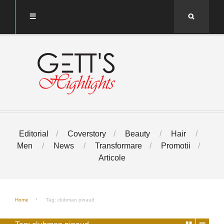
Search
Editorial
Coverstory
Beauty
Hair
Men
News
Transformare
Promotii
Articole
Home
Tag: clubman pinaud