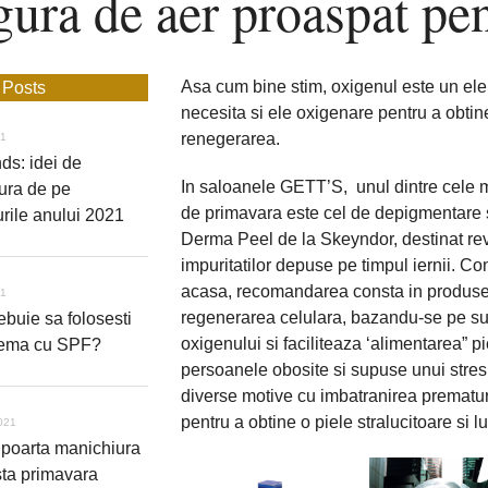
ura de aer proaspat pen
gura
de
aer
Asa cum bine stim, oxigenul este un elem
 Posts
proaspat
necesita si ele oxigenare pentru a obtine
pentru
renegerarea.
21
piele
nds: idei de
In saloanele GETT’S, unul dintre cele m
ura de pe
de primavara este cel de depigmentare si
rile anului 2021
Derma Peel de la Skeyndor, destinat revita
impuritatilor depuse pe timpul iernii. C
acasa, recomandarea consta in produse
21
regenerarea celulara, bazandu-se pe subs
ebuie sa folosesti
oxigenului si faciliteaza ‘alimentarea” 
crema cu SPF?
persoanele obosite si supuse unui stres z
diverse motive cu imbatranirea prematura 
pentru a obtine o piele stralucitoare si
021
poarta manichiura
sta primavara