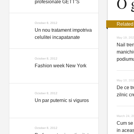
O g
profesionale GETT’S
October 8, 2012
Related
Un nou tratament impotriva
celulitei incapatanate
May 19, 20
Nail tre
manichi
podiumu
October 8, 2012
Fashion week New York
May 10, 20
De ce tr
October 8, 2012
zilnic 
Un par puternic si viguros
March 24, 2
Cum se 
October 8, 2012
in acea