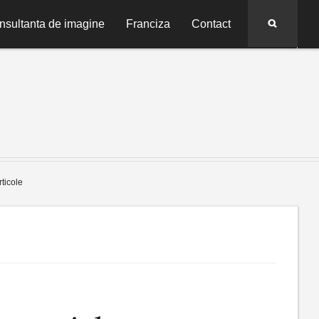
Search
nsultanta de imagine
Franciza
Contact
rticole