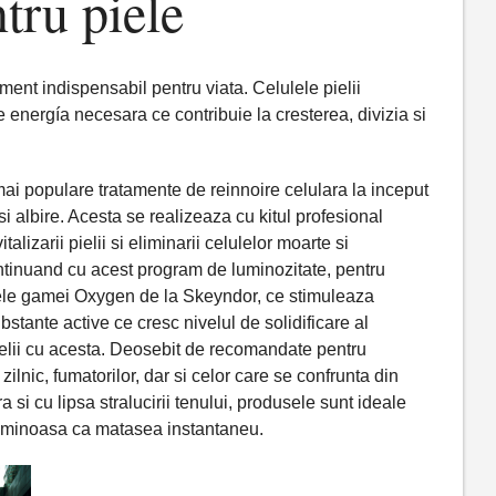
tru piele
ent indispensabil pentru viata. Celulele pielii
 energía necesara ce contribuie la cresterea, divizia si
ai populare tratamente de reinnoire celulara la inceput
 albire. Acesta se realizeaza cu kitul profesional
lizarii pielii si eliminarii celulelor moarte si
ontinuand cu acest program de luminozitate, pentru
le gamei Oxygen de la Skeyndor, ce stimuleaza
tante active ce cresc nivelul de solidificare al
pielii cu acesta. Deosebit de recomandate pentru
ilnic, fumatorilor, dar si celor care se confrunta din
si cu lipsa stralucirii tenului, produsele sunt ideale
 luminoasa ca matasea instantaneu.