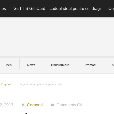
les
GETT’S Gift Card – cadoul ideal pentru cei dragi
Co
Men
News
Transformare
Promotii
A
Corporal
O gura de aer proaspat pentru piele
on
 2, 2013
Corporal
Comments Off
O