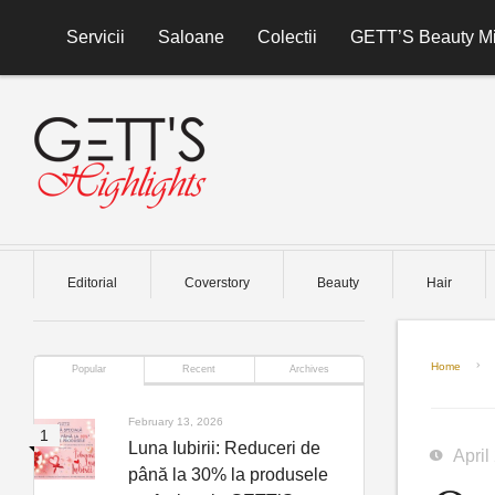
Skip to content
Servicii
Saloane
Colectii
GETT’S Beauty Mi
Editorial
Coverstory
Beauty
Hair
Home
Popular
Recent
Archives
February 13, 2026
Luna Iubirii: Reduceri de
April
până la 30% la produsele