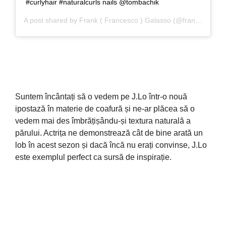
#curlyhair #naturalcurls nails @tombachik
A post shared by
Frank ( Francesco ) Galasso
(@frankgalasso1) on
Suntem încântați să o vedem pe J.Lo într-o nouă
ipostază în materie de coafură și ne-ar plăcea să o
vedem mai des îmbrățișându-și textura naturală a
părului. Actrița ne demonstrează cât de bine arată un
lob în acest sezon și dacă încă nu erați convinse, J.Lo
este exemplul perfect ca sursă de inspirație.