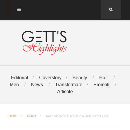
Search
Editorial
Coverstory
Beauty
Hair
Men
News
Transformare
Promotii
Articole
Home
Trends
Noua tunsoare in tendinte a lui Jennifer Lopez