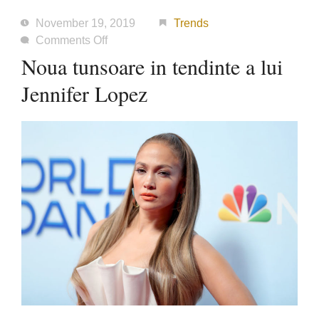
November 19, 2019
Trends
on
Comments Off
Noua
Noua tunsoare in tendinte a lui
tunsoare
Jennifer Lopez
in
tendinte
a
lui
Jennifer
Lopez