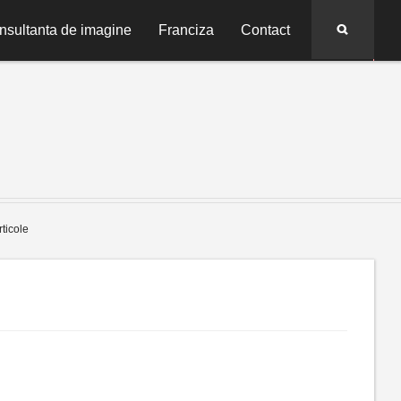
Search
nsultanta de imagine
Franciza
Contact
rticole