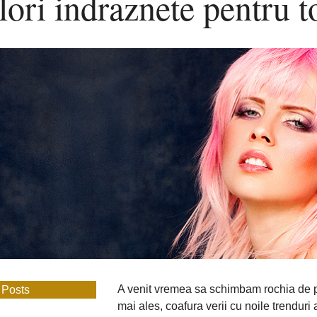
lori indraznete pentru 
indraznete
pentru
toamna
A venit vremea sa schimbam rochia de pl
 Posts
mai ales, coafura verii cu noile trenduri