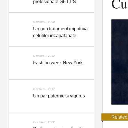
Cu
profesionale GETT’S
October 8, 2012
Un nou tratament impotriva
celulitei incapatanate
October 8, 2012
Fashion week New York
October 8, 2012
Un par puternic si viguros
Related
October 8, 2012