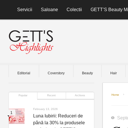
Skip to content
Servicii
Saloane
Colectii
GETT’S Beauty Mi
Editorial
Coverstory
Beauty
Hair
Home
Popular
Recent
Archives
February 13, 2026
Luna Iubirii: Reduceri de
Sept
până la 30% la produsele