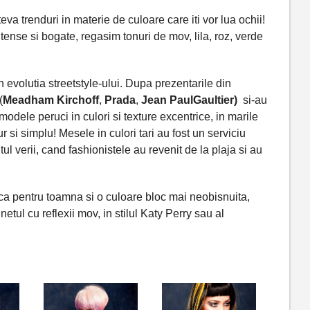
eva trenduri in materie de culoare care iti vor lua ochii!
ense si bogate, regasim tonuri de mov, lila, roz, verde
 evolutia streetstyle-ului. Dupa prezentarile din
(
Meadham Kirchoff
,
Prada
,
Jean PaulGaultier)
si-au
modele peruci in culori si texture excentrice, in marile
pur si simplu! Mesele in culori tari au fost un serviciu
tul verii, cand fashionistele au revenit de la plaja si au
rca pentru toamna si o culoare bloc mai neobisnuita,
tul cu reflexii mov, in stilul Katy Perry sau al