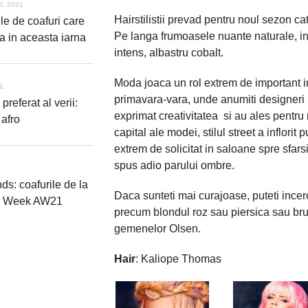
6, 2021
Hairstilistii prevad pentru noul sezon cat
le de coafuri care
Pe langa frumoasele nuante naturale, int
a in aceasta iarna
intens, albastru cobalt.
Moda joaca un rol extrem de important in
21
primavara-vara, unde anumiti designeri 
 preferat al verii:
exprimat creativitatea si au ales pentru 
 afro
capital ale modei, stilul street a inflorit 
extrem de solicitat in saloane spre sfarsi
spus adio parului ombre.
nds: coafurile de la
Daca sunteti mai curajoase, puteti ince
n Week AW21
precum blondul roz sau piersica sau brune
gemenelor Olsen.
Hair
: Kaliope Thomas