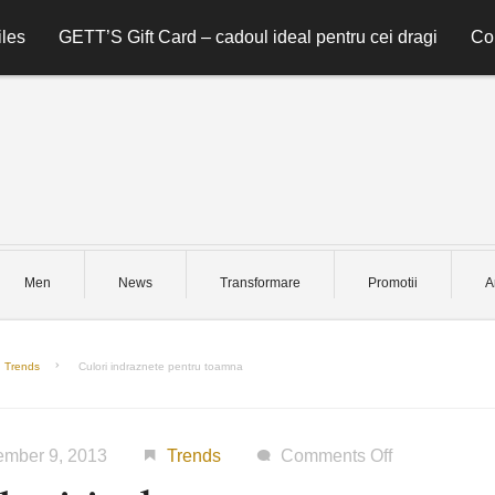
les
GETT’S Gift Card – cadoul ideal pentru cei dragi
Co
Men
News
Transformare
Promotii
A
Trends
Culori indraznete pentru toamna
on
ember 9, 2013
Trends
Comments Off
Culori