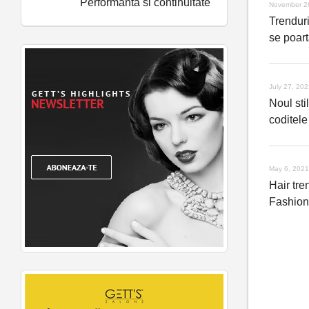
Performanta si continuitate
November 2
Trenduri
se poart
July 27, 20
Noul stil
coditele
May 6, 2021
Hair tre
Fashio