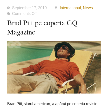
September 17, 2019
International
,
News
on
Comments Off
Brad
Brad Pitt pe coperta GQ
Pitt
Magazine
pe
coperta
GQ
Magazine
Brad Pitt, starul american, a apărut pe coperta revistei