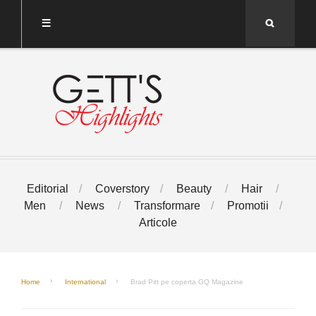
Search
Editorial
Coverstory
Beauty
Hair
Men
News
Transformare
Promotii
Articole
Home
International
Brad Pitt pe coperta GQ Magazine