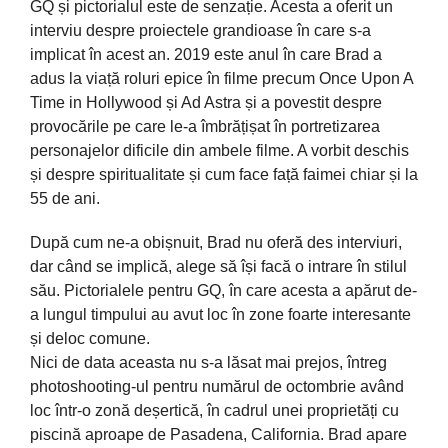
GQ și pictorialul este de senzație. Acesta a oferit un
interviu despre proiectele grandioase în care s-a
implicat în acest an. 2019 este anul în care Brad a
adus la viață roluri epice în filme precum Once Upon A
Time in Hollywood și Ad Astra și a povestit despre
provocările pe care le-a îmbrățișat în portretizarea
personajelor dificile din ambele filme. A vorbit deschis
și despre spiritualitate și cum face față faimei chiar și la
55 de ani.
După cum ne-a obișnuit, Brad nu oferă des interviuri,
dar când se implică, alege să își facă o intrare în stilul
său. Pictorialele pentru GQ, în care acesta a apărut de-
a lungul timpului au avut loc în zone foarte interesante
și deloc comune.
Nici de data aceasta nu s-a lăsat mai prejos, întreg
photoshooting-ul pentru numărul de octombrie având
loc într-o zonă deșertică, în cadrul unei proprietăți cu
piscină aproape de Pasadena, California. Brad apare