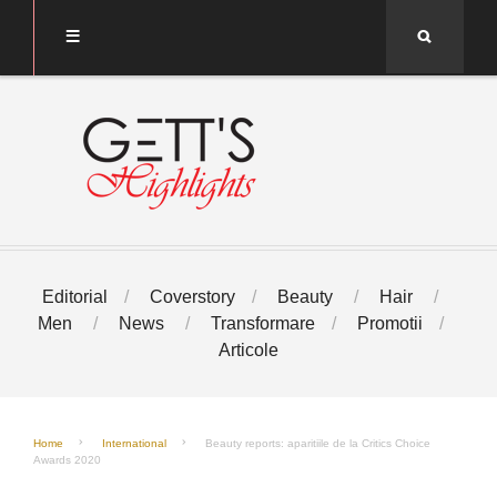
Search
Editorial
Coverstory
Beauty
Hair
Men
News
Transformare
Promotii
Articole
Home
International
Beauty reports: aparitiile de la Critics Choice
Awards 2020