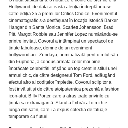
Hollywood, de data aceasta atenția îndreptându-se
către ediția 25 a premiilor Critics Choice. Evenimentul
cinematografic s-a desfășurat în locația istorică Barker
Hangar din Santa Monica, Scarlett Johansson, Brad
Pitt, Margot Robbie sau Jennifer Lopez numărându-se
printre invitați. Covorul a întâmpinat un spectacol de
ținute fabuloase, demne de un eveniment
hollywoodian. Zendaya, nominalizată pentru rolul său
din Euphoria, a condus armata celor mai bine
îmbrăcate celebrități, afișând un top creat in stilul unei
armuri chic, de către designerul Tom Ford, adăugând
efectul afro al codițelor împletite. Covorul sclipitor a
fost învăluit și de către atotputernica prezență a fashion
icon-ului, Billy Porter, care a atras toate privirile cu
ținuta sa extravagantă. Starul a îmbrăcat o rochie
lungă din satin, care i-a expus colecția de tatuaje
temporare cu fluturi.