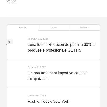
2022
Popular
Recent
Archives
February 13, 2026
Luna Iubirii: Reduceri de până la 30% la
produsele profesionale GETT’S
October 8, 2012
Un nou tratament impotriva celulitei
incapatanate
October 8, 2012
Fashion week New York