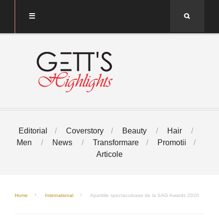
Search
Editorial
Coverstory
Beauty
Hair
Men
News
Transformare
Promotii
Articole
Home
International
Aparitiile spectaculoase de la SAG Awards 2020