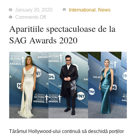
January 20, 2020
International
,
News
on
Comments Off
Aparitiile
Aparitiile spectaculoase de la
spectaculoase
SAG Awards 2020
de
la
SAG
Awards
2020
Tărâmul Hollywood-ului continuă să deschidă porților