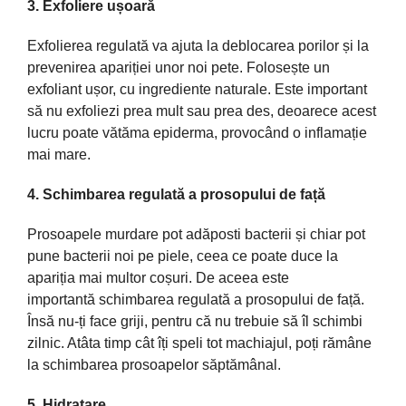
3. Exfoliere
ușoară
Exfolierea
regulată
va
ajuta
la
deblocarea porilor
și
la
prevenirea
apariției
unor noi pete.
Folosește
un
exfoliant
ușor
, cu
ingrediente
naturale. Este important
să
nu exfoliezi prea mult
sau
prea des, deoarece acest
lucru poate
vătăma
epiderma
,
provocând
o
inflamație
mai
mare
.
4. Schimbarea
regulată a
prosopului de
față
Prosoapele murdare pot
adăposti
bacterii
și
chiar pot
pune bacterii noi pe piele, ceea ce poate duce
la
apariția
mai
multor
coșuri
. De aceea este
importantă
schimbarea
regulată
a prosopului de
față
.
Însă
nu-
ți
face griji, pentru
că
nu trebuie
să
îl
schimbi
zilnic.
Atâta
timp
cât
î
ți
speli tot machiajul,
poți
rămâne
la
schimbarea prosoapelor
săptămânal
.
5. Hidratare