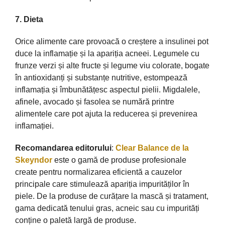
7.
Dieta
Orice alimente care
provoacă
o
creștere
a insulinei pot
duce
la
inflamație
și
la
apariția
acneei. Legumele cu
frunze verzi
și
alte fructe
și
legume viu colorate, bogate
în
antioxidanți
și
substanțe
nutritive,
estompează
inflamația
și
îmbunătățesc
aspectul pielii. Migdalele,
afinele, avocado
și
fasolea se
numără
printre
alimentele care pot
ajuta
la
reducerea
și
prevenirea
inflamației
.
Recomandarea editorului
:
Clear Balance de
la
Skeyndor
este o
gamă
de produse profesionale
create pentru normalizarea
eficientă
a cauzelor
principale care
stimulează
apariția
impurităților
în
piele. De
la
produse de
curățare
la
mască
și
tratament,
gama
dedicată
tenului gras, acneic
sau
cu
impurități
conține
o
paletă
largă
de produse.