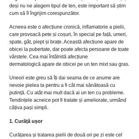
deși
nu ne alegem tipul de ten, este important
să
știm
cum
să
îl
îngrijim
corespunzător
.
Acneea este o
afecțiune
cronică
, inflamatorie a pielii,
care
provoacă
pete
și
coșuri
,
în
special pe
față
, umeri,
spate,
gât
, piept
și
brațe
.
Această
afecțiune
apare de
obicei
la
pubertate, dar poate
afecta
persoane de toate
vârstele
. Cea
mai
întâlnită
afecțiune
dermatologică
apare de obicei pe un ten mixt
sau
gras.
Uneori este greu
să
î
ți
dai
seama
de ce anume are
nevoie pielea
ta
pentru a fi
cât
mai
sănătoasă
cu
putință
. Cu
atât
mai
mult
dacă
ai
un ten cu probleme.
Tendințele
acneice pot fi tratate
și
ameliorate,
urmând
câțiva
pași
simpli.
1.
Curăță
ușor
Curățarea
și
tratarea pielii de
două
ori pe zi este cel