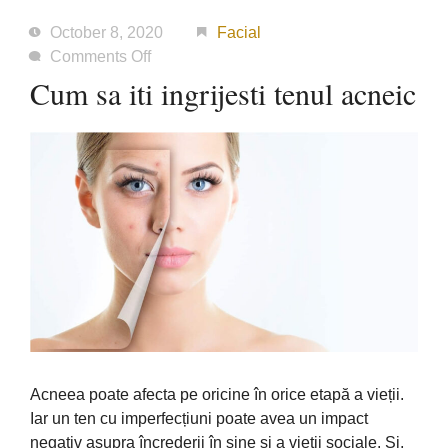
October 8, 2020
Facial
on
Comments Off
Cum
Cum sa iti ingrijesti tenul acneic
sa
iti
ingrijesti
tenul
acneic
Acneea poate
afecta
pe oricine
în
orice
etapă
a
vieții
.
Iar un ten cu
imperfecțiuni
poate avea un impact
negativ
asupra
încrederii
în
sine
și
a
vieții
sociale.
Și
,