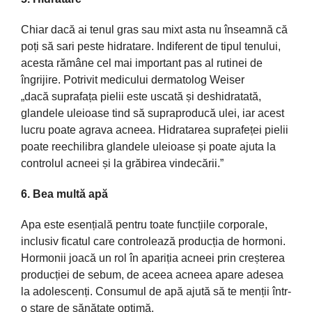
Chiar
dacă
ai
tenul gras
sau
mixt
asta
nu
înseamnă
că
poți
să
sari
peste
hidratare. Indiferent de tipul tenului,
acesta
rămâne
cel
mai
important
pas
al
rutinei de
îngrijire
. Potrivit medicului dermatolog Weiser
„
dacă
suprafața
pielii este
uscată
și
deshidratată
,
glandele uleioase
tind
să
supraproducă ulei, iar acest
lucru poate
agrava
acneea. Hidratarea
suprafeței
pielii
poate
reechilibra
glandele uleioase
și
poate
ajuta
la
controlul acneei
și
la
grăbirea
vindecării
.”
6. Bea
multă
apă
Apa
este
esențială
pentru toate
funcțiile
corporale,
inclusiv ficatul care
controlează
producția
de hormoni.
Hormonii
joacă
un rol
în
apariția
acneei prin
creșterea
producției
de sebum, de aceea acneea apare adesea
la
adolescenți
. Consumul de
apă
ajută
să
te
menții
într
-
o stare de
sănătate
optimă
.