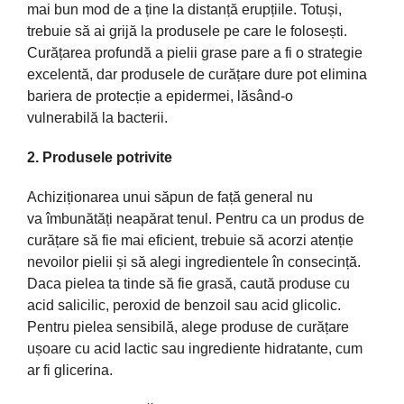
mai
bun mod de a ț
ine
la
distanță
erupțiile
.
Totuși
,
trebuie
să
ai
grijă
la
produsele pe care le
folosești
.
Curățarea
profundă
a pielii grase
pare
a fi o strategie
excelentă
, dar produsele de
curățare
dure pot
elimina
bariera
de
protecție
a epidermei,
lăsând
-o
vulnerabilă
la
bacterii.
2. Produsele potrivite
Achiziționarea
unui
săpun
de
față
general nu
va
îmbunătăți
neapărat
tenul. Pentru
ca
un produs de
curățare
să
fie
mai
eficient, trebuie
să
acorzi
atenție
nevoilor pielii
și
să
alegi
ingredientele
în
consecință
.
Daca
pielea
ta
tinde
să
fie
grasă
,
caută
produse cu
acid salicilic, peroxid de benzoil
sau
acid glicolic.
Pentru pielea
sensibilă
, alege produse de
curățare
ușoare
cu acid lactic
sau
ingrediente
hidratante, cum
ar fi
glicerina
.