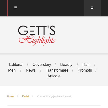
Search
Editorial
Coverstory
Beauty
Hair
Men
News
Transformare
Promotii
Articole
Home
Facial
Cum sa iti ingrijesti tenul acneic