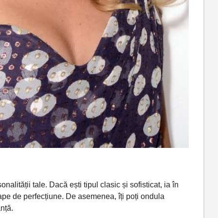
onalității
tale.
Dacă
ești
tipul clasic
și
sofisticat, ia
în
oape de
perfecțiune
. De asemenea, î
ți
poți
ondula
nță
.