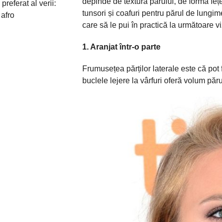
depinde de
textura
părului
, de
forma
feț
 preferat al verii:
tunsori
și
coafuri pentru
părul
de lungime
 afro
care
să
le pui
în
practică
la
următoare
vi
1. Aranjat
într
-o
parte
Frumusețea
părților
laterale este
că
pot 
buclele lejere
la
vârfuri
oferă
volum
păru