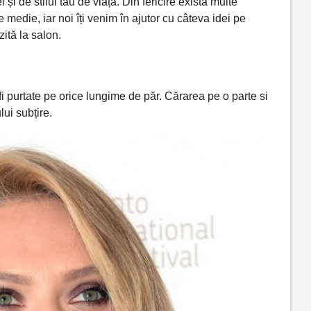
ei
și
de stilul
tău
de
viață
. Din fericire
există
multe
 medie, iar noi î
ți
venim
în
ajutor cu
câteva
idei pe
zită
la
salon
.
fi purtate pe orice lungime de
păr
.
Cărarea
pe o
parte
si
lui
subțire
.