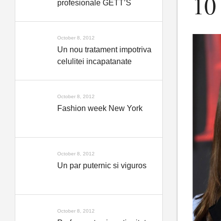
10
profesionale GETT’S
October 8, 2012
Un nou tratament impotriva
celulitei incapatanate
October 8, 2012
Fashion week New York
October 8, 2012
Un par puternic si viguros
October 8, 2012