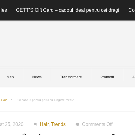
les
GETT’S Gift Card – cadoul ideal pentru cei dragi
Co
Men
News
Transformare
Promotii
A
Hair
10 coafuri pentru parul cu lungime medie
on
st 25, 2020
Hair
,
Trends
Comments Off
10