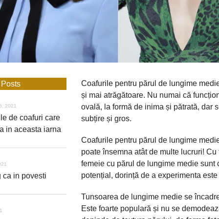
Coafurile pentru
părul
de lungime medie
 Posts
și
mai
atrăgătoare
. Nu numai
că
funcțio
ovală
,
la
formă
de
inima
și
pătrată
, dar 
6, 2021
le de coafuri care
subțire
și
gros
.
a in aceasta iarna
Coafurile pentru
părul
de lungime medi
poate însemna atât de multe lucruri! Cu t
femeie cu
părul
de lungime medie
sunt
c
021
potențial, dorință de a
experimenta
este 
 ca in povesti
Tunsoarea de lungime medie se
încadr
Este foarte
populară
și
nu se
demodeaz
21