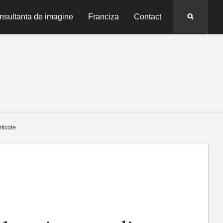
Search
nsultanta de imagine
Franciza
Contact
rticole