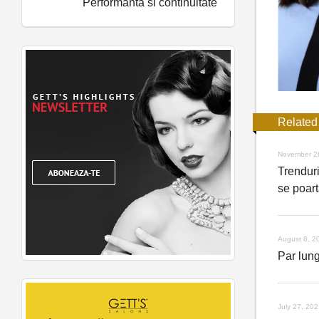
Performanta si continuitate
Related
November 2
Trenduri
se poart
August 8, 2
Par lung
July 27, 20