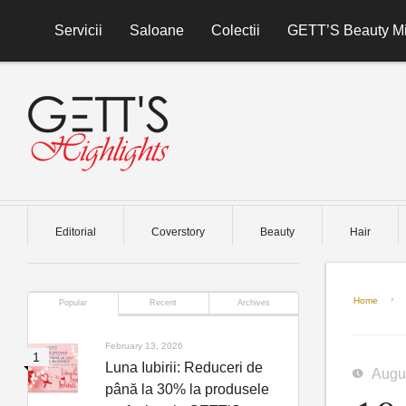
Skip to content
Servicii
Saloane
Colectii
GETT’S Beauty Mi
Editorial
Coverstory
Beauty
Hair
Home
Popular
Recent
Archives
February 13, 2026
Luna Iubirii: Reduceri de
Augu
până la 30% la produsele