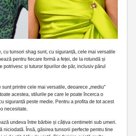
, cu tunsori shag
sunt
, cu
siguranță
, cele
mai
versatile
nează
pentru fiecare
formă
a
feței
, de
la
rotundă
și
se potrivesc
și
tuturor tipurilor de
păr
, inclusiv
părul
e
sunt
printre cele
mai
versatile, deoarece „mediu”
oate acestea, stilurile pe care le poate încerca o
u siguranță
peste
medie. Pentru a
profita
de tot acest
o necesitate.
ează
undeva î
ntre
bărbie
și
câțiva
centimetri sub umeri.
ă
niciodată
.
Însă
,
găsirea
tunsorii perfecte pentru
tine